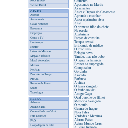
Rock in Rio
Ciumento
Apostando na Marilu
Twitter Brasil
As amantes
CANAIS
Antes e Depois do Casamento
Agenda
Aprenda a cozinhar
Automóveis
Amor à primeira vista
Anjo
Casas Noturnas
O primeiro filho do chefe
Economia
Na escola
Empregos
A zebrinha
Gente e TV
Preços de consulta
Terapia sexual
Horóscopo
Brincando de médico
Humor
O executivo
Letras de Músicas
Relógio novo
Mapas e Trânsito
Tímido, mas não bobo
O rapaz na farmácia
Mural de recados
Bronca na empregada
Música
Computador
Notícias
Gordinha
Previsão do Tempo
Azarado
ProUni
Potência
A viúva
Resumo de livros
O fusca Zangado
Saúde
O fanho no táxi
Tecnologia
Amigo Gago
Qual o nome do filme?
HLERA
Medicina Avançada
Adsense
O esquilo
Anuncie aqui
Guerra do Iraque
Comunidade no Orkut
Nota Falsa
Fale Conosco
Verdades e Mentiras
Alarme Falso
FAQ
Adeus Mundo Cruel
Hospedagem de sites
A Perna Inchada