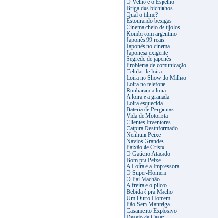
O Velho e o Espelho
Briga dos bichinhos
Qual o filme?
Estourando bexigas
Cinema cheio de tijolos
Kombi com argentino
Japonês 99 reais
Japonês no cinema
Japonesa exigente
Segredo de japonês
Problema de comunicação
Celular de loira
Loira no Show do Milhão
Loira no telefone
Roubaram a loira
A loira e a granada
Loira esquecida
Bateria de Perguntas
Vida de Motorista
Clientes Inventores
Caipira Desinformado
Nenhum Peixe
Navios Grandes
Paixão de Cristo
O Gaúcho Atacado
Bom pra Peixe
A Loira e a Impressora
O Super-Homem
O Pai Machão
A freira e o piloto
Bebida é pra Macho
Um Outro Homem
Pão Sem Manteiga
Casamento Explosivo
Desejo de Casar