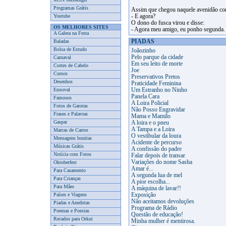
Programas Grátis
Assim que chegou naquele avenidão com
Youtube
- E agora?
O dono do fusca virou e disse:
OS MELHORES SITES
- Agora meu amigo, eu ponho segunda.
A Galera na Festa
Baladas
PIADAS
Bolsa de Estudo
Joãozinho
Pelo parque da cidade
Carnaval
Em seu leito de morte
Cortes de Cabelo
Joe
Cursos
Preservativos Pretos
Desenhos
Praticidade Feminina
Enxoval
Um Estranho no Ninho
Panela Cara
Famosos
A Loira Policial
Fotos de Garotas
Não Posso Engravidar
Frases e Palavras
Mama e Mamilo
Gaspar
A loira e o pneu
A Tampa e a Loira
Marcas de Carros
O vestibular da loura
Mensagens bonitas
Acidente de percurso
Músicas Grátis
A confissão do padre
Notícia com Fotos
Falar depois de transar
Variações do nome Sasha
Oktoberfest
Amar é...
Para Casamento
A segunda lua de mel
Para Crianças
A pior escolha...
Para Mães
A máquina de lavar!!
Países e Viagens
Exposição
Não aceitamos devoluções
Piadas e Anedotas
Programa de Rádio
Poemas e Poesias
Questão de educação!
Recados para Orkut
Minha mulher é mentirosa.