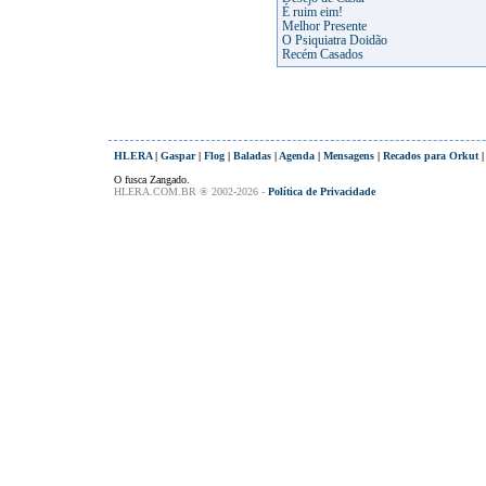
É ruim eim!
Melhor Presente
O Psiquiatra Doidão
Recém Casados
HLERA
|
Gaspar
|
Flog
|
Baladas
|
Agenda
|
Mensagens
|
Recados para Orkut
O fusca Zangado.
HLERA.COM.BR ® 2002-2026 -
Política de Privacidade