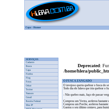
Capa
-
Humor
SERVIÇOS
Cadastro
Deprecated
: Fun
Busca
/home/hlera/public_
Capa
Firefox
Flog
O FUSCA ZANGADO
Fotos
O invejoso queria quebrar o fusca do se
Orkut
Todo dia ele falava que iria quebrar o fu
Twitter
Namoro
- Não quebro mais, faço ele passar ver
Gmail
Comprou um Vectra, acelerou bastante e
Receita Federal
Comprou um Porche, acelerou bastante 
Meu IP
Gastou o seu último centavo, para humi
MSN Messenger