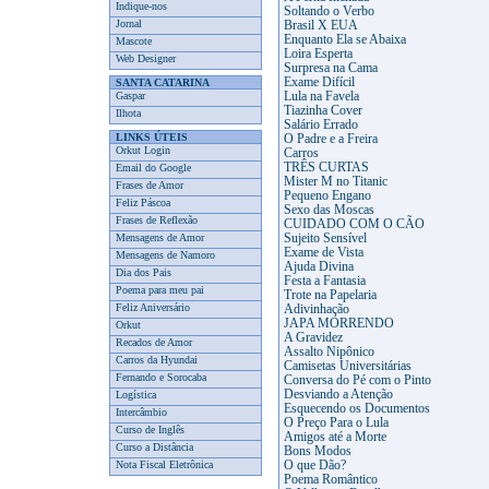
Indique-nos
Soltando o Verbo
Jornal
Brasil X EUA
Enquanto Ela se Abaixa
Mascote
Loira Esperta
Web Designer
Surpresa na Cama
Exame Difícil
SANTA CATARINA
Gaspar
Lula na Favela
Tiazinha Cover
Ilhota
Salário Errado
LINKS ÚTEIS
O Padre e a Freira
Orkut Login
Carros
TRÊS CURTAS
Email do Google
Mister M no Titanic
Frases de Amor
Pequeno Engano
Feliz Páscoa
Sexo das Moscas
Frases de Reflexão
CUIDADO COM O CÃO
Mensagens de Amor
Sujeito Sensível
Exame de Vista
Mensagens de Namoro
Ajuda Divina
Dia dos Pais
Festa a Fantasia
Poema para meu pai
Trote na Papelaria
Feliz Aniversário
Adivinhação
JAPA MORRENDO
Orkut
A Gravidez
Recados de Amor
Assalto Nipônico
Carros da Hyundai
Camisetas Universitárias
Fernando e Sorocaba
Conversa do Pé com o Pinto
Desviando a Atenção
Logística
Esquecendo os Documentos
Intercâmbio
O Preço Para o Lula
Curso de Inglês
Amigos até a Morte
Curso a Distância
Bons Modos
Nota Fiscal Eletrônica
O que Dão?
Poema Romântico