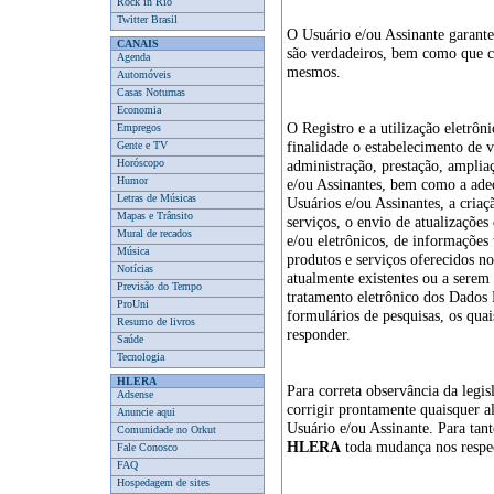
Rock in Rio
Twitter Brasil
O Usuário e/ou Assinante garant
CANAIS
são verdadeiros, bem como que 
Agenda
mesmos.
Automóveis
Casas Noturnas
Economia
O Registro e a utilização eletrôn
Empregos
finalidade o estabelecimento de v
Gente e TV
Horóscopo
administração, prestação, ampli
Humor
e/ou Assinantes, bem como a adeq
Letras de Músicas
Usuários e/ou Assinantes, a criaç
Mapas e Trânsito
serviços, o envio de atualizações
Mural de recados
e/ou eletrônicos, de informações 
Música
produtos e serviços oferecidos no 
Notícias
atualmente existentes ou a serem 
Previsão do Tempo
tratamento eletrônico dos Dados 
ProUni
formulários de pesquisas, os quai
Resumo de livros
responder.
Saúde
Tecnologia
HLERA
Para correta observância da legis
Adsense
corrigir prontamente quaisquer al
Anuncie aqui
Usuário e/ou Assinante. Para tan
Comunidade no Orkut
HLERA
toda mudança nos respec
Fale Conosco
FAQ
Hospedagem de sites