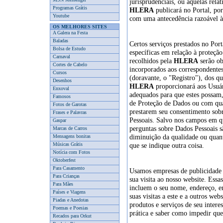
jurisprudenciais, ou aquelas rela
Programas Grátis
HLERA
publicará no Portal, po
Youtube
com uma antecedência razoável à
OS MELHORES SITES
A Galera na Festa
Baladas
Certos serviços prestados no Por
Bolsa de Estudo
específicas em relação à proteçã
Carnaval
recolhidos pela
HLERA
serão ob
Cortes de Cabelo
incorporados aos correspondentes 
Cursos
(doravante, o "Registro"), dos q
Desenhos
HLERA
proporcionará aos Usuári
Enxoval
adequados para que estes possam,
Famosos
de Proteção de Dados ou com qua
Fotos de Garotas
prestarem seu consentimento sob
Frases e Palavras
Pessoais. Salvo nos campos em que
Gaspar
perguntas sobre Dados Pessoais s
Marcas de Carros
diminuição da qualidade ou quan
Mensagens bonitas
Músicas Grátis
que se indique outra coisa.
Notícia com Fotos
Oktoberfest
Para Casamento
Usamos empresas de publicidade d
Para Crianças
sua visita ao nosso website. Ess
Para Mães
incluem o seu nome, endereço, e
Países e Viagens
suas visitas a este e a outros web
Piadas e Anedotas
produtos e serviços de seu intere
Poemas e Poesias
prática e saber como impedir que
Recados para Orkut