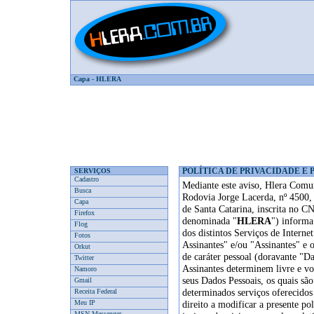
Capa
-
HLERA
SERVIÇOS
POLÍTICA DE PRIVACIDADE E
Cadastro
Mediante este aviso, Hlera Comu
Busca
Rodovia Jorge Lacerda, nº 4500, 
Capa
de Santa Catarina, inscrita no C
Firefox
denominada "
HLERA
") informa
Flog
dos distintos Serviços de Interne
Fotos
Assinantes" e/ou "Assinantes" e o
Orkut
de caráter pessoal (doravante "D
Twitter
Assinantes determinem livre e v
Namoro
seus Dados Pessoais, os quais sã
Gmail
determinados serviços oferecidos
Receita Federal
Meu IP
direito a modificar a presente pol
MSN Messenger