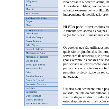
Indique-nos
Não obstante o descrito acima, h
Jornal
Autoridade Pública, devidamente
Mascote
autoriza expressamente o
HLER
Web Designer
independente de notificação prév
SANTA CATARINA
Gaspar
Ilhota
HLERA
pode utilizar cookies e
Assinante tem acesso às páginas.
LINKS ÚTEIS
Orkut Login
se (se for o caso) unicamente c
Email do Google
Frases de Amor
Feliz Páscoa
Os cookies que são utilizados ne
Frases de Reflexão
quais são originados dos distintos
Mensagens de Amor
servidores de terceiros que pres
Mensagens de Namoro
(por exemplo, os cookies que sã
Dia dos Pais
publicidade ou certos conteúdos a
Poema para meu pai
publicidade ou conteúdos em tem
Feliz Aniversário
pesquisar o disco rígido de seu 
Orkut
navegador.
Recados de Amor
Carros da Hyundai
Fernando e Sorocaba
Logística
Usuário e/ou Assinante tem a pos
Intercâmbio
avisado, na tela do computador, 
Curso de Inglês
sua instalação no disco rígido. A
Curso a Distância
estão disponíveis em instruções 
Nota Fiscal Eletrônica