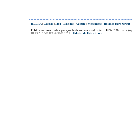
HLERA
|
Gaspar
|
Flog
|
Baladas
|
Agenda
|
Mensagens
|
Recados para Orkut
Política de Privacidade e proteção de dados pessoais do site HLERA.COM.BR e gru
HLERA.COM.BR ® 2002-2026 -
Política de Privacidade