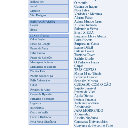
Indique-nos
O esquilo
Jornal
Guerra do Iraque
Nota Falsa
Mascote
Verdades e Mentiras
Web Designer
Alarme Falso
Adeus Mundo Cruel
SANTA CATARINA
Gaspar
A Perna Inchada
Soltando o Verbo
Ilhota
Brasil X EUA
LINKS ÚTEIS
Enquanto Ela se Abaixa
Orkut Login
Loira Esperta
Surpresa na Cama
Email do Google
Exame Difícil
Frases de Amor
Lula na Favela
Feliz Páscoa
Tiazinha Cover
Frases de Reflexão
Salário Errado
Mensagens de Amor
O Padre e a Freira
Carros
Mensagens de Namoro
TRÊS CURTAS
Dia dos Pais
Mister M no Titanic
Poema para meu pai
Pequeno Engano
Feliz Aniversário
Sexo das Moscas
CUIDADO COM O CÃO
Orkut
Sujeito Sensível
Recados de Amor
Exame de Vista
Carros da Hyundai
Ajuda Divina
Fernando e Sorocaba
Festa a Fantasia
Trote na Papelaria
Logística
Adivinhação
Intercâmbio
JAPA MORRENDO
Curso de Inglês
A Gravidez
Curso a Distância
Assalto Nipônico
Nota Fiscal Eletrônica
Camisetas Universitárias
Conversa do Pé com o Pinto