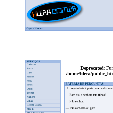
Capa
-
Humor
SERVIÇOS
Cadastro
Deprecated
: Fun
Busca
/home/hlera/public_
Capa
Firefox
Flog
BATERIA DE PERGUNTAS
Fotos
Um sujeito bate à porta de uma distinta
Orkut
Twitter
— Bom dia, a senhora tem filhos?
Namoro
Gmail
— Não senhor.
Receita Federal
— Tem cachorro ou gato?
Meu IP
MSN Messenger