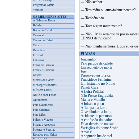
— Não senhor.
Programas Grátis
Youtube
— Tem rádio ou auto-falante potente?
OS MELHORES SITES
— Também não.
A Galera na Festa
Baladas
— Toca algum instrumento?
Bolsa de Estudo
— Não... Mas será que eu posso saber p
Carnaval
CENSO de ridículo?
Cortes de Cabelo
Cursos
— Não, minha senhora. É que eu estou 
Desenhos
PIADAS
Enxoval
Joãozinho
Famosos
Pelo parque da cidade
Fotos de Garotas
Em seu leito de morte
Frases e Palavras
Joe
Gaspar
Preservativos Pretos
Praticidade Feminina
Marcas de Carros
Um Estranho no Ninho
Mensagens bonitas
Panela Cara
Músicas Grátis
A Loira Policial
Notícia com Fotos
Não Posso Engravidar
Mama e Mamilo
Oktoberfest
A loira e o pneu
Para Casamento
A Tampa e a Loira
Para Crianças
O vestibular da loura
Para Mães
Acidente de percurso
Países e Viagens
A confissão do padre
Falar depois de transar
Piadas e Anedotas
Variações do nome Sasha
Poemas e Poesias
Amar é...
Recados para Orkut
A segunda lua de mel