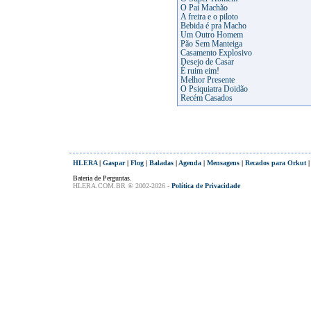
O Pai Machão
A freira e o piloto
Bebida é pra Macho
Um Outro Homem
Pão Sem Manteiga
Casamento Explosivo
Desejo de Casar
É ruim eim!
Melhor Presente
O Psiquiatra Doidão
Recém Casados
HLERA
|
Gaspar
|
Flog
|
Baladas
|
Agenda
|
Mensagens
|
Recados para Orkut
Bateria de Perguntas.
HLERA.COM.BR ® 2002-2026 -
Política de Privacidade