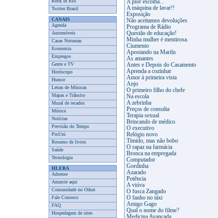
Rock in Rio
A pior escolha...
A máquina de lavar!!
Twitter Brasil
Exposição
CANAIS
Não aceitamos devoluções
Agenda
Programa de Rádio
Automóveis
Questão de educação!
Minha mulher é mentirosa.
Casas Noturnas
Ciumento
Economia
Apostando na Marilu
Empregos
As amantes
Gente e TV
Antes e Depois do Casamento
Aprenda a cozinhar
Horóscopo
Amor à primeira vista
Humor
Anjo
Letras de Músicas
O primeiro filho do chefe
Mapas e Trânsito
Na escola
A zebrinha
Mural de recados
Preços de consulta
Música
Terapia sexual
Notícias
Brincando de médico
Previsão do Tempo
O executivo
ProUni
Relógio novo
Tímido, mas não bobo
Resumo de livros
O rapaz na farmácia
Saúde
Bronca na empregada
Tecnologia
Computador
Gordinha
HLERA
Azarado
Adsense
Potência
Anuncie aqui
A viúva
Comunidade no Orkut
O fusca Zangado
Fale Conosco
O fanho no táxi
Amigo Gago
FAQ
Qual o nome do filme?
Hospedagem de sites
Medicina Avançada