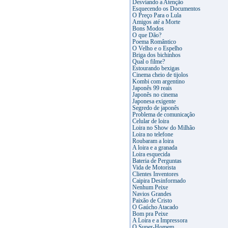
Desviando a Atenção
Esquecendo os Documentos
O Preço Para o Lula
Amigos até a Morte
Bons Modos
O que Dão?
Poema Romântico
O Velho e o Espelho
Briga dos bichinhos
Qual o filme?
Estourando bexigas
Cinema cheio de tijolos
Kombi com argentino
Japonês 99 reais
Japonês no cinema
Japonesa exigente
Segredo de japonês
Problema de comunicação
Celular de loira
Loira no Show do Milhão
Loira no telefone
Roubaram a loira
A loira e a granada
Loira esquecida
Bateria de Perguntas
Vida de Motorista
Clientes Inventores
Caipira Desinformado
Nenhum Peixe
Navios Grandes
Paixão de Cristo
O Gaúcho Atacado
Bom pra Peixe
A Loira e a Impressora
O Super-Homem