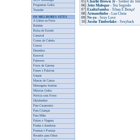
05]
Charlie Brown Jr
- Senhor do Te
Programas Grátis
06]
Jeito Moleque
- Teu Segredo
07]
ExaltaSamba
- Tchau E Bença!
Youtube
08]
Armandinho
- Lua Cheia
OS MELHORES SITES
09]
Ne-yo
- Sexy Love
A Galera na Festa
10]
Justin Timberlake
- Sexyback
Baladas
Bolsa de Estudo
Carnaval
Cortes de Cabelo
Cursos
Desenhos
Enxoval
Famosos
Fotos de Garotas
Frases e Palavras
Gaspar
Marcas de Carros
Mensagens bonitas
Músicas Grátis
Notícia com Fotos
Oktoberfest
Para Casamento
Para Crianças
Para Mães
Países e Viagens
Piadas e Anedotas
Poemas e Poesias
Recados para Orkut