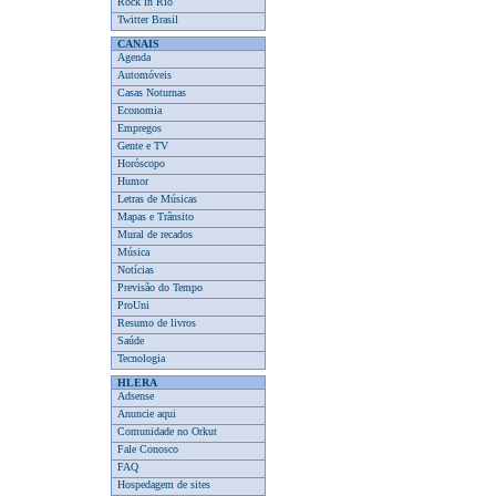
Rock in Rio
Twitter Brasil
CANAIS
Agenda
Automóveis
Casas Noturnas
Economia
Empregos
Gente e TV
Horóscopo
Humor
Letras de Músicas
Mapas e Trânsito
Mural de recados
Música
Notícias
Previsão do Tempo
ProUni
Resumo de livros
Saúde
Tecnologia
HLERA
Adsense
Anuncie aqui
Comunidade no Orkut
Fale Conosco
FAQ
Hospedagem de sites