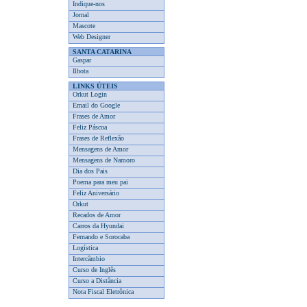
Indique-nos
Jornal
Mascote
Web Designer
SANTA CATARINA
Gaspar
Ilhota
LINKS ÚTEIS
Orkut Login
Email do Google
Frases de Amor
Feliz Páscoa
Frases de Reflexão
Mensagens de Amor
Mensagens de Namoro
Dia dos Pais
Poema para meu pai
Feliz Aniversário
Orkut
Recados de Amor
Carros da Hyundai
Fernando e Sorocaba
Logística
Intercâmbio
Curso de Inglês
Curso a Distância
Nota Fiscal Eletrônica