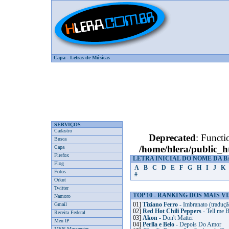
Capa
-
Letras de Músicas
SERVIÇOS
Cadastro
Deprecated
: Functi
Busca
/home/hlera/public_
Capa
Firefox
LETRA INICIAL DO NOME DA 
Flog
A
B
C
D
E
F
G
H
I
J
K
Fotos
#
Orkut
Twitter
TOP 10 - RANKING DOS MAIS V
Namoro
Gmail
01]
Tiziano Ferro
- Imbranato (traduçã
02]
Red Hot Chili Peppers
- Tell me 
Receita Federal
03]
Akon
- Don't Matter
Meu IP
04]
Perlla e Belo
- Depois Do Amor
MSN Messenger