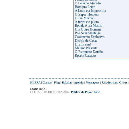
O Gaúcho Atacado
Bom pra Peixe
A Loira e a Impressora
O Super-Homem
O Pai Machão
A freira e o piloto
Bebida é pra Macho
Um Outro Homem
Pão Sem Manteiga
Casamento Explosivo
Desejo de Casar
É ruim eim!
Melhor Presente
O Psiquiatra Doidão
Recém Casados
HLERA
|
Gaspar
|
Flog
|
Baladas
|
Agenda
|
Mensagens
|
Recados para Orkut
Exame Difícil.
HLERA.COM.BR ® 2002-2026 -
Política de Privacidade