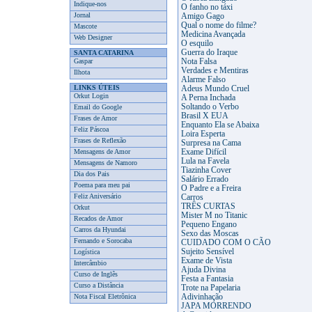
Indique-nos
O fanho no táxi
Jornal
Amigo Gago
Qual o nome do filme?
Mascote
Medicina Avançada
Web Designer
O esquilo
Guerra do Iraque
SANTA CATARINA
Gaspar
Nota Falsa
Verdades e Mentiras
Ilhota
Alarme Falso
LINKS ÚTEIS
Adeus Mundo Cruel
Orkut Login
A Perna Inchada
Soltando o Verbo
Email do Google
Brasil X EUA
Frases de Amor
Enquanto Ela se Abaixa
Feliz Páscoa
Loira Esperta
Frases de Reflexão
Surpresa na Cama
Mensagens de Amor
Exame Difícil
Lula na Favela
Mensagens de Namoro
Tiazinha Cover
Dia dos Pais
Salário Errado
Poema para meu pai
O Padre e a Freira
Feliz Aniversário
Carros
TRÊS CURTAS
Orkut
Mister M no Titanic
Recados de Amor
Pequeno Engano
Carros da Hyundai
Sexo das Moscas
Fernando e Sorocaba
CUIDADO COM O CÃO
Sujeito Sensível
Logística
Exame de Vista
Intercâmbio
Ajuda Divina
Curso de Inglês
Festa a Fantasia
Curso a Distância
Trote na Papelaria
Nota Fiscal Eletrônica
Adivinhação
JAPA MORRENDO