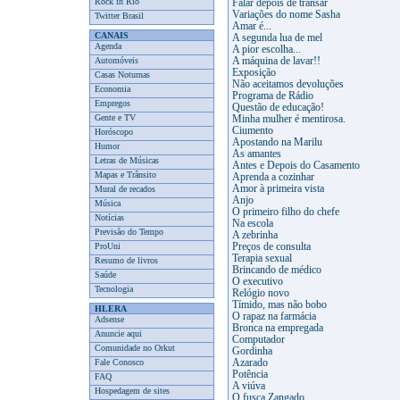
Rock in Rio
Falar depois de transar
Variações do nome Sasha
Twitter Brasil
Amar é...
CANAIS
A segunda lua de mel
Agenda
A pior escolha...
Automóveis
A máquina de lavar!!
Exposição
Casas Noturnas
Não aceitamos devoluções
Economia
Programa de Rádio
Empregos
Questão de educação!
Gente e TV
Minha mulher é mentirosa.
Ciumento
Horóscopo
Apostando na Marilu
Humor
As amantes
Letras de Músicas
Antes e Depois do Casamento
Mapas e Trânsito
Aprenda a cozinhar
Amor à primeira vista
Mural de recados
Anjo
Música
O primeiro filho do chefe
Notícias
Na escola
Previsão do Tempo
A zebrinha
ProUni
Preços de consulta
Terapia sexual
Resumo de livros
Brincando de médico
Saúde
O executivo
Tecnologia
Relógio novo
Tímido, mas não bobo
HLERA
O rapaz na farmácia
Adsense
Bronca na empregada
Anuncie aqui
Computador
Comunidade no Orkut
Gordinha
Fale Conosco
Azarado
Potência
FAQ
A viúva
Hospedagem de sites
O fusca Zangado