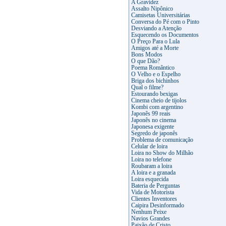
A Gravidez
Assalto Nipônico
Camisetas Universitárias
Conversa do Pé com o Pinto
Desviando a Atenção
Esquecendo os Documentos
O Preço Para o Lula
Amigos até a Morte
Bons Modos
O que Dão?
Poema Romântico
O Velho e o Espelho
Briga dos bichinhos
Qual o filme?
Estourando bexigas
Cinema cheio de tijolos
Kombi com argentino
Japonês 99 reais
Japonês no cinema
Japonesa exigente
Segredo de japonês
Problema de comunicação
Celular de loira
Loira no Show do Milhão
Loira no telefone
Roubaram a loira
A loira e a granada
Loira esquecida
Bateria de Perguntas
Vida de Motorista
Clientes Inventores
Caipira Desinformado
Nenhum Peixe
Navios Grandes
Paixão de Cristo