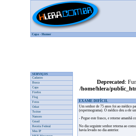
Capa
-
Humor
SERVIÇOS
Cadastro
Deprecated
: Fun
Busca
/home/hlera/public_
Capa
Firefox
Flog
EXAME DIFÍCIL
Fotos
Um senhor de 75 anos foi ao médico pa
Orkut
(espermograma). O médico deu a ele um
Twitter
Namoro
- Pegue este frasco, e retorne amanhã 
Gmail
No dia seguinte senhor retorna ao consu
Receita Federal
havia levado no dia anterior.
Meu IP
MSN Messenger