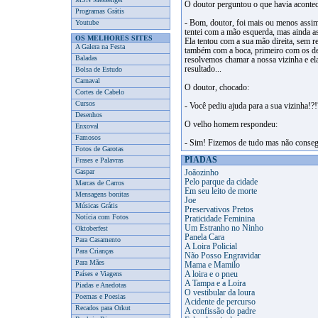
O doutor perguntou o que havia aconteci
Programas Grátis
Youtube
- Bom, doutor, foi mais ou menos assim.
tentei com a mão esquerda, mas ainda as
OS MELHORES SITES
Ela tentou com a sua mão direita, sem 
A Galera na Festa
também com a boca, primeiro com os den
Baladas
resolvemos chamar a nossa vizinha e e
resultado...
Bolsa de Estudo
Carnaval
O doutor, chocado:
Cortes de Cabelo
Cursos
- Você pediu ajuda para a sua vizinha!?!
Desenhos
O velho homem respondeu:
Enxoval
Famosos
- Sim! Fizemos de tudo mas não consegu
Fotos de Garotas
PIADAS
Frases e Palavras
Gaspar
Joãozinho
Pelo parque da cidade
Marcas de Carros
Em seu leito de morte
Mensagens bonitas
Joe
Músicas Grátis
Preservativos Pretos
Notícia com Fotos
Praticidade Feminina
Um Estranho no Ninho
Oktoberfest
Panela Cara
Para Casamento
A Loira Policial
Para Crianças
Não Posso Engravidar
Para Mães
Mama e Mamilo
Países e Viagens
A loira e o pneu
A Tampa e a Loira
Piadas e Anedotas
O vestibular da loura
Poemas e Poesias
Acidente de percurso
Recados para Orkut
A confissão do padre