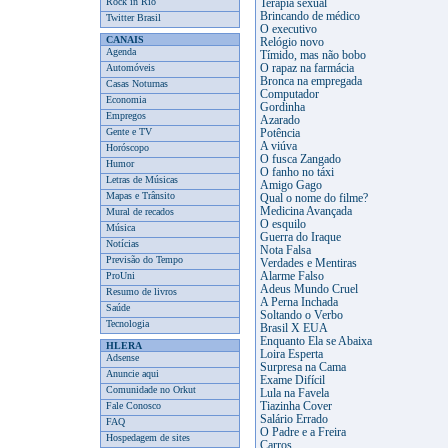
Rock in Rio
Terapia sexual
Brincando de médico
Twitter Brasil
O executivo
CANAIS
Relógio novo
Agenda
Tímido, mas não bobo
Automóveis
O rapaz na farmácia
Bronca na empregada
Casas Noturnas
Computador
Economia
Gordinha
Empregos
Azarado
Gente e TV
Potência
A viúva
Horóscopo
O fusca Zangado
Humor
O fanho no táxi
Letras de Músicas
Amigo Gago
Mapas e Trânsito
Qual o nome do filme?
Medicina Avançada
Mural de recados
O esquilo
Música
Guerra do Iraque
Notícias
Nota Falsa
Previsão do Tempo
Verdades e Mentiras
ProUni
Alarme Falso
Adeus Mundo Cruel
Resumo de livros
A Perna Inchada
Saúde
Soltando o Verbo
Tecnologia
Brasil X EUA
Enquanto Ela se Abaixa
HLERA
Loira Esperta
Adsense
Surpresa na Cama
Anuncie aqui
Exame Difícil
Comunidade no Orkut
Lula na Favela
Fale Conosco
Tiazinha Cover
Salário Errado
FAQ
O Padre e a Freira
Hospedagem de sites
Carros