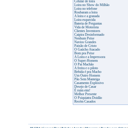
Celular de loira
Loira no Show do Milhão
Loira no telefone
Roubaram a loira
A loira e a granada
Loira esquecida
Bateria de Perguntas
Vida de Motorista
Clientes Inventores
Caipira Desinformado
Nenhum Peixe
Navios Grandes
Paixão de Cristo
O Gaúcho Atacado
Bom pra Peixe
A Loira e a Impressora
O Super-Homem
O Pai Machão
A freira e o piloto
Bebida é pra Macho
Um Outro Homem
Pão Sem Manteiga
Casamento Explosivo
Desejo de Casar
É ruim eim!
Melhor Presente
O Psiquiatra Doidão
Recém Casados