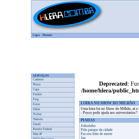
Capa
-
Humor
SERVIÇOS
Cadastro
Deprecated
: Fun
Busca
/home/hlera/public_
Capa
Firefox
Flog
LOIRA NO SHOW DO MILHÃO
Fotos
Uma loira foi no Show do Milhão, aí o 
Orkut
- Posso pedir ajuda aos universitarios?
Twitter
Namoro
PIADAS
Gmail
Joãozinho
Receita Federal
Pelo parque da cidade
Em seu leito de morte
Meu IP
Joe
MSN Messenger