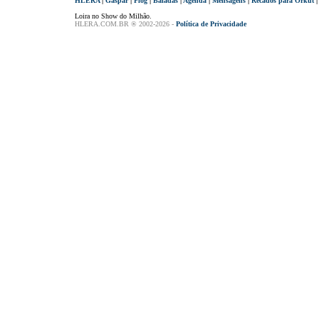
HLERA
|
Gaspar
|
Flog
|
Baladas
|
Agenda
|
Mensagens
|
Recados para Orkut
Loira no Show do Milhão.
HLERA.COM.BR ® 2002-2026 -
Política de Privacidade