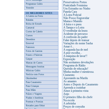
Preservativos Pretos
Programas Grátis
Praticidade Feminina
Youtube
Um Estranho no Ninho
Panela Cara
OS MELHORES SITES
A Loira Policial
A Galera na Festa
Não Posso Engravidar
Baladas
Mama e Mamilo
Bolsa de Estudo
A loira e o pneu
A Tampa e a Loira
Carnaval
O vestibular da loura
Cortes de Cabelo
Acidente de percurso
Cursos
A confissão do padre
Desenhos
Falar depois de transar
Enxoval
Variações do nome Sasha
Amar é...
Famosos
A segunda lua de mel
Fotos de Garotas
A pior escolha...
Frases e Palavras
A máquina de lavar!!
Gaspar
Exposição
Não aceitamos devoluções
Marcas de Carros
Programa de Rádio
Mensagens bonitas
Questão de educação!
Músicas Grátis
Minha mulher é mentirosa.
Notícia com Fotos
Ciumento
Apostando na Marilu
Oktoberfest
As amantes
Para Casamento
Antes e Depois do Casamento
Para Crianças
Aprenda a cozinhar
Para Mães
Amor à primeira vista
Países e Viagens
Anjo
O primeiro filho do chefe
Piadas e Anedotas
Na escola
Poemas e Poesias
A zebrinha
Recados para Orkut
Preços de consulta