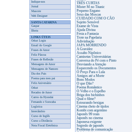
Indique-nos
TRÊS CURTAS
Jornal
Mister M no Titanic
Pequeno Engano
Mascote
Sexo das Moscas
Web Designer
CUIDADO COM O CÃO
Sujeito Sensível
SANTA CATARINA
Gaspar
Exame de Vista
Ajuda Divina
Ilhota
Festa a Fantasia
LINKS ÚTEIS
Trote na Papelaria
Orkut Login
Adivinhação
JAPA MORRENDO
Email do Google
A Gravidez
Frases de Amor
Assalto Nipônico
Feliz Páscoa
Camisetas Universitárias
Frases de Reflexão
Conversa do Pé com o Pinto
Mensagens de Amor
Desviando a Atenção
Esquecendo os Documentos
Mensagens de Namoro
O Preço Para o Lula
Dia dos Pais
Amigos até a Morte
Poema para meu pai
Bons Modos
Feliz Aniversário
O que Dão?
Poema Romântico
Orkut
O Velho e o Espelho
Recados de Amor
Briga dos bichinhos
Carros da Hyundai
Qual o filme?
Fernando e Sorocaba
Estourando bexigas
Cinema cheio de tijolos
Logística
Kombi com argentino
Intercâmbio
Japonês 99 reais
Curso de Inglês
Japonês no cinema
Curso a Distância
Japonesa exigente
Nota Fiscal Eletrônica
Segredo de japonês
Problema de comunicação