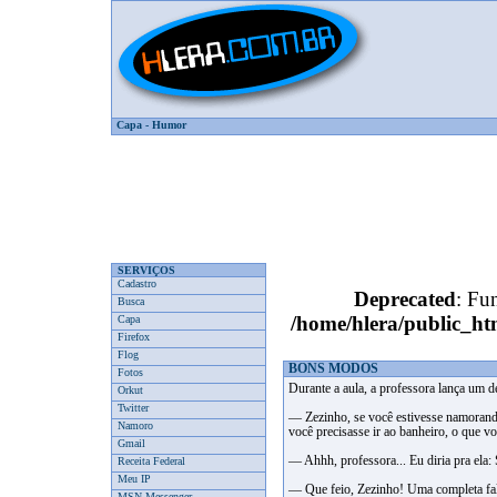
Capa
-
Humor
SERVIÇOS
Cadastro
Deprecated
: Fun
Busca
/home/hlera/public_
Capa
Firefox
Flog
BONS MODOS
Fotos
Durante a aula, a professora lança um d
Orkut
Twitter
— Zezinho, se você estivesse namorando
Namoro
você precisasse ir ao banheiro, o que vo
Gmail
— Ahhh, professora... Eu diria pra ela:
Receita Federal
Meu IP
— Que feio, Zezinho! Uma completa fal
MSN Messenger