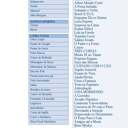
Indique-nos
Adeus Mundo Cruel
Jornal
A Perna Inchada
Soltando o Verbo
Mascote
Brasil X EUA
Web Designer
Enquanto Ela se Abaixa
Loira Esperta
SANTA CATARINA
Gaspar
Surpresa na Cama
Exame Difícil
Ilhota
Lula na Favela
LINKS ÚTEIS
Tiazinha Cover
Orkut Login
Salário Errado
O Padre e a Freira
Email do Google
Carros
Frases de Amor
TRÊS CURTAS
Feliz Páscoa
Mister M no Titanic
Frases de Reflexão
Pequeno Engano
Mensagens de Amor
Sexo das Moscas
CUIDADO COM O CÃO
Mensagens de Namoro
Sujeito Sensível
Dia dos Pais
Exame de Vista
Poema para meu pai
Ajuda Divina
Feliz Aniversário
Festa a Fantasia
Trote na Papelaria
Orkut
Adivinhação
Recados de Amor
JAPA MORRENDO
Carros da Hyundai
A Gravidez
Fernando e Sorocaba
Assalto Nipônico
Camisetas Universitárias
Logística
Conversa do Pé com o Pinto
Intercâmbio
Desviando a Atenção
Curso de Inglês
Esquecendo os Documentos
Curso a Distância
O Preço Para o Lula
Nota Fiscal Eletrônica
Amigos até a Morte
Bons Modos