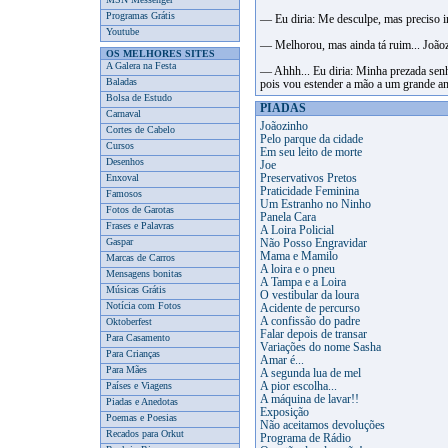
Programas Grátis
— Eu diria: Me desculpe, mas preciso ir 
Youtube
— Melhorou, mas ainda tá ruim... Joãoz
OS MELHORES SITES
A Galera na Festa
— Ahhh... Eu diria: Minha prezada senh
Baladas
pois vou estender a mão a um grande am
Bolsa de Estudo
PIADAS
Carnaval
Joãozinho
Cortes de Cabelo
Pelo parque da cidade
Cursos
Em seu leito de morte
Desenhos
Joe
Enxoval
Preservativos Pretos
Praticidade Feminina
Famosos
Um Estranho no Ninho
Fotos de Garotas
Panela Cara
Frases e Palavras
A Loira Policial
Gaspar
Não Posso Engravidar
Mama e Mamilo
Marcas de Carros
A loira e o pneu
Mensagens bonitas
A Tampa e a Loira
Músicas Grátis
O vestibular da loura
Notícia com Fotos
Acidente de percurso
A confissão do padre
Oktoberfest
Falar depois de transar
Para Casamento
Variações do nome Sasha
Para Crianças
Amar é...
Para Mães
A segunda lua de mel
Países e Viagens
A pior escolha...
A máquina de lavar!!
Piadas e Anedotas
Exposição
Poemas e Poesias
Não aceitamos devoluções
Recados para Orkut
Programa de Rádio