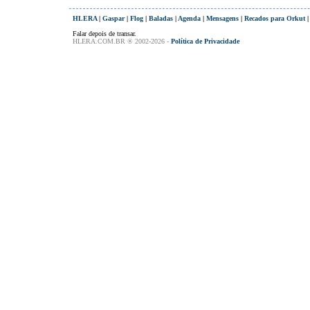
HLERA
|
Gaspar
|
Flog
|
Baladas
|
Agenda
|
Mensagens
|
Recados para Orkut
Falar depois de transar.
HLERA.COM.BR ® 2002-2026 -
Política de Privacidade