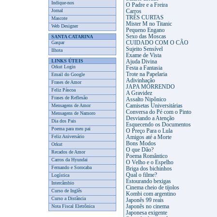
Indique-nos
O Padre e a Freira
Jornal
Carros
TRÊS CURTAS
Mascote
Mister M no Titanic
Web Designer
Pequeno Engano
Sexo das Moscas
SANTA CATARINA
Gaspar
CUIDADO COM O CÃO
Sujeito Sensível
Ilhota
Exame de Vista
LINKS ÚTEIS
Ajuda Divina
Orkut Login
Festa a Fantasia
Trote na Papelaria
Email do Google
Adivinhação
Frases de Amor
JAPA MORRENDO
Feliz Páscoa
A Gravidez
Frases de Reflexão
Assalto Nipônico
Mensagens de Amor
Camisetas Universitárias
Conversa do Pé com o Pinto
Mensagens de Namoro
Desviando a Atenção
Dia dos Pais
Esquecendo os Documentos
Poema para meu pai
O Preço Para o Lula
Feliz Aniversário
Amigos até a Morte
Bons Modos
Orkut
O que Dão?
Recados de Amor
Poema Romântico
Carros da Hyundai
O Velho e o Espelho
Fernando e Sorocaba
Briga dos bichinhos
Qual o filme?
Logística
Estourando bexigas
Intercâmbio
Cinema cheio de tijolos
Curso de Inglês
Kombi com argentino
Curso a Distância
Japonês 99 reais
Nota Fiscal Eletrônica
Japonês no cinema
Japonesa exigente