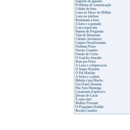
Segredo de japonês
Problema de comunicação
Celular de loira
Loira no Show do Milhão
Loira no telefone
Roubaram a loira
A loira e a granada
Loira esquecida
Bateria de Perguntas
Vida de Motorista
Clientes Inventores
Caipira Desinformado
Nenhum Peixe
Navios Grandes
Paixão de Cristo
O Gaúcho Atacado
Bom pra Peixe
A Loira e a Impressora
O Super-Homem
O Pai Machão
A freira e o piloto
Bebida é pra Macho
Um Outro Homem
Pão Sem Manteiga
Casamento Explosivo
Desejo de Casar
É ruim eim!
Melhor Presente
O Psiquiatra Doidão
Recém Casados