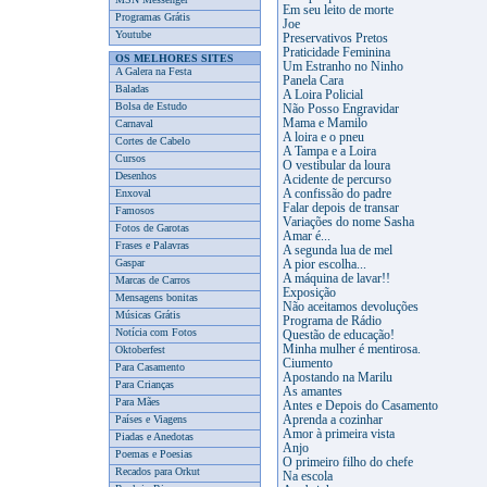
Em seu leito de morte
Programas Grátis
Joe
Youtube
Preservativos Pretos
Praticidade Feminina
OS MELHORES SITES
Um Estranho no Ninho
A Galera na Festa
Panela Cara
Baladas
A Loira Policial
Bolsa de Estudo
Não Posso Engravidar
Mama e Mamilo
Carnaval
A loira e o pneu
Cortes de Cabelo
A Tampa e a Loira
Cursos
O vestibular da loura
Desenhos
Acidente de percurso
Enxoval
A confissão do padre
Falar depois de transar
Famosos
Variações do nome Sasha
Fotos de Garotas
Amar é...
Frases e Palavras
A segunda lua de mel
Gaspar
A pior escolha...
A máquina de lavar!!
Marcas de Carros
Exposição
Mensagens bonitas
Não aceitamos devoluções
Músicas Grátis
Programa de Rádio
Notícia com Fotos
Questão de educação!
Minha mulher é mentirosa.
Oktoberfest
Ciumento
Para Casamento
Apostando na Marilu
Para Crianças
As amantes
Para Mães
Antes e Depois do Casamento
Países e Viagens
Aprenda a cozinhar
Amor à primeira vista
Piadas e Anedotas
Anjo
Poemas e Poesias
O primeiro filho do chefe
Recados para Orkut
Na escola