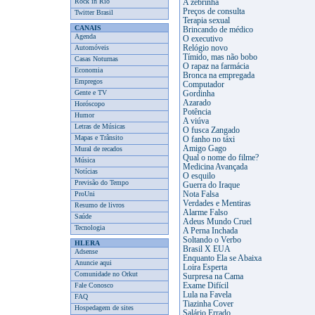
Rock in Rio
A zebrinha
Preços de consulta
Twitter Brasil
Terapia sexual
CANAIS
Brincando de médico
Agenda
O executivo
Automóveis
Relógio novo
Tímido, mas não bobo
Casas Noturnas
O rapaz na farmácia
Economia
Bronca na empregada
Empregos
Computador
Gente e TV
Gordinha
Azarado
Horóscopo
Potência
Humor
A viúva
Letras de Músicas
O fusca Zangado
Mapas e Trânsito
O fanho no táxi
Amigo Gago
Mural de recados
Qual o nome do filme?
Música
Medicina Avançada
Notícias
O esquilo
Previsão do Tempo
Guerra do Iraque
ProUni
Nota Falsa
Verdades e Mentiras
Resumo de livros
Alarme Falso
Saúde
Adeus Mundo Cruel
Tecnologia
A Perna Inchada
Soltando o Verbo
HLERA
Brasil X EUA
Adsense
Enquanto Ela se Abaixa
Anuncie aqui
Loira Esperta
Comunidade no Orkut
Surpresa na Cama
Fale Conosco
Exame Difícil
Lula na Favela
FAQ
Tiazinha Cover
Hospedagem de sites
Salário Errado