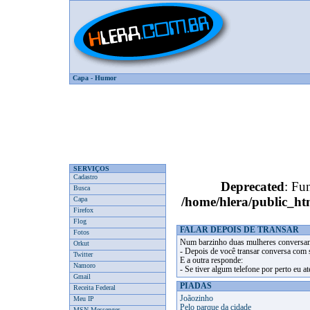
Capa
-
Humor
SERVIÇOS
Cadastro
Deprecated
: Fun
Busca
/home/hlera/public_
Capa
Firefox
Flog
FALAR DEPOIS DE TRANSAR
Fotos
Num barzinho duas mulheres conversam
Orkut
- Depois de você transar conversa com
Twitter
E a outra responde:
Namoro
- Se tiver algum telefone por perto eu até
Gmail
PIADAS
Receita Federal
Joãozinho
Meu IP
Pelo parque da cidade
MSN Messenger