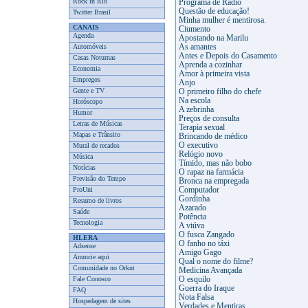
Rock in Rio
Programa de Rádio
Questão de educação!
Twitter Brasil
Minha mulher é mentirosa.
CANAIS
Ciumento
Agenda
Apostando na Marilu
Automóveis
As amantes
Antes e Depois do Casamento
Casas Noturnas
Aprenda a cozinhar
Economia
Amor à primeira vista
Empregos
Anjo
Gente e TV
O primeiro filho do chefe
Na escola
Horóscopo
A zebrinha
Humor
Preços de consulta
Letras de Músicas
Terapia sexual
Mapas e Trânsito
Brincando de médico
O executivo
Mural de recados
Relógio novo
Música
Tímido, mas não bobo
Notícias
O rapaz na farmácia
Previsão do Tempo
Bronca na empregada
ProUni
Computador
Gordinha
Resumo de livros
Azarado
Saúde
Potência
Tecnologia
A viúva
O fusca Zangado
HLERA
O fanho no táxi
Adsense
Amigo Gago
Anuncie aqui
Qual o nome do filme?
Comunidade no Orkut
Medicina Avançada
Fale Conosco
O esquilo
Guerra do Iraque
FAQ
Nota Falsa
Hospedagem de sites
Verdades e Mentiras