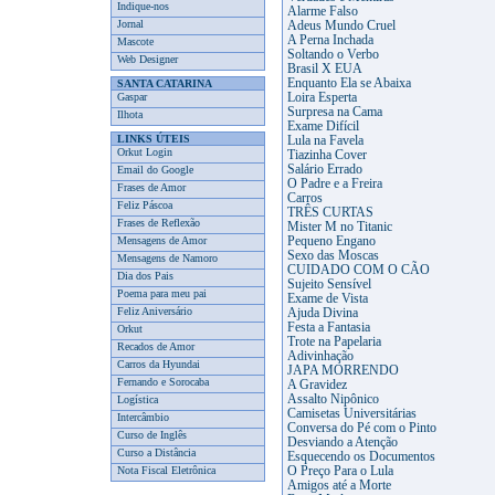
Indique-nos
Alarme Falso
Jornal
Adeus Mundo Cruel
A Perna Inchada
Mascote
Soltando o Verbo
Web Designer
Brasil X EUA
Enquanto Ela se Abaixa
SANTA CATARINA
Gaspar
Loira Esperta
Surpresa na Cama
Ilhota
Exame Difícil
LINKS ÚTEIS
Lula na Favela
Orkut Login
Tiazinha Cover
Salário Errado
Email do Google
O Padre e a Freira
Frases de Amor
Carros
Feliz Páscoa
TRÊS CURTAS
Frases de Reflexão
Mister M no Titanic
Mensagens de Amor
Pequeno Engano
Sexo das Moscas
Mensagens de Namoro
CUIDADO COM O CÃO
Dia dos Pais
Sujeito Sensível
Poema para meu pai
Exame de Vista
Feliz Aniversário
Ajuda Divina
Festa a Fantasia
Orkut
Trote na Papelaria
Recados de Amor
Adivinhação
Carros da Hyundai
JAPA MORRENDO
Fernando e Sorocaba
A Gravidez
Assalto Nipônico
Logística
Camisetas Universitárias
Intercâmbio
Conversa do Pé com o Pinto
Curso de Inglês
Desviando a Atenção
Curso a Distância
Esquecendo os Documentos
Nota Fiscal Eletrônica
O Preço Para o Lula
Amigos até a Morte