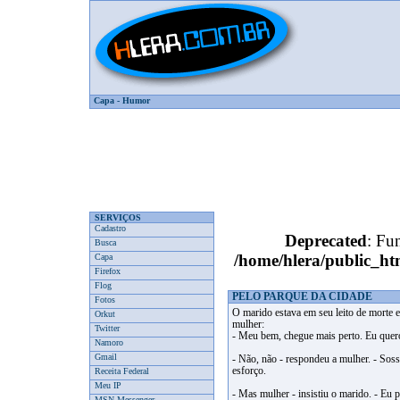
Capa
-
Humor
SERVIÇOS
Cadastro
Deprecated
: Fun
Busca
/home/hlera/public_
Capa
Firefox
Flog
PELO PARQUE DA CIDADE
Fotos
O marido estava em seu leito de morte 
Orkut
mulher:
Twitter
- Meu bem, chegue mais perto. Eu quero
Namoro
Gmail
- Não, não - respondeu a mulher. - Soss
esforço.
Receita Federal
Meu IP
- Mas mulher - insistiu o marido. - Eu
MSN Messenger