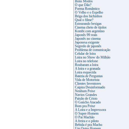
Bons Modos
O que Dão?
Poema Romântico
O Velho e o Espelho
Briga dos bichinhos
Qual o filme?
Estourando bexigas
Cinema cheio de tijolos
Kombi com argentino
Japonês 99 reais
Japonês no cinema
Japonesa exigente
Segredo de japonês
Problema de comunicação
Celular de loira
Loira no Show do Milhão
Loira no telefone
Roubaram a loira
A loira e a granada
Loira esquecida
Bateria de Perguntas
Vida de Motorista
Clientes Inventores
Caipira Desinformado
Nenhum Peixe
Navios Grandes
Paixão de Cristo
O Gaúcho Atacado
Bom pra Peixe
A Loira e a Impressora
O Super-Homem
O Pai Machão
A freira e o piloto
Bebida é pra Macho
Um Outro Homem