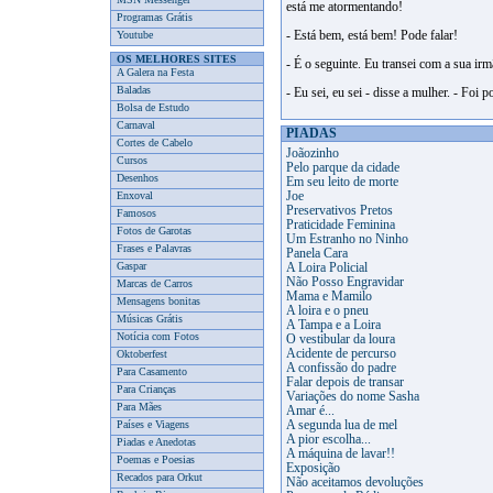
está me atormentando!
Programas Grátis
Youtube
- Está bem, está bem! Pode falar!
OS MELHORES SITES
- É o seguinte. Eu transei com a sua i
A Galera na Festa
Baladas
- Eu sei, eu sei - disse a mulher. - Foi p
Bolsa de Estudo
Carnaval
PIADAS
Cortes de Cabelo
Joãozinho
Cursos
Pelo parque da cidade
Desenhos
Em seu leito de morte
Enxoval
Joe
Preservativos Pretos
Famosos
Praticidade Feminina
Fotos de Garotas
Um Estranho no Ninho
Frases e Palavras
Panela Cara
Gaspar
A Loira Policial
Não Posso Engravidar
Marcas de Carros
Mama e Mamilo
Mensagens bonitas
A loira e o pneu
Músicas Grátis
A Tampa e a Loira
Notícia com Fotos
O vestibular da loura
Acidente de percurso
Oktoberfest
A confissão do padre
Para Casamento
Falar depois de transar
Para Crianças
Variações do nome Sasha
Para Mães
Amar é...
Países e Viagens
A segunda lua de mel
A pior escolha...
Piadas e Anedotas
A máquina de lavar!!
Poemas e Poesias
Exposição
Recados para Orkut
Não aceitamos devoluções