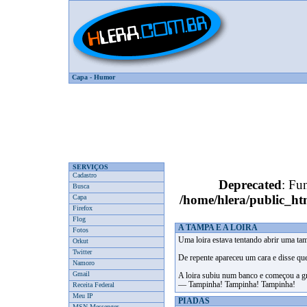
Capa
-
Humor
SERVIÇOS
Cadastro
Deprecated
: Fun
Busca
/home/hlera/public_
Capa
Firefox
Flog
A TAMPA E A LOIRA
Fotos
Uma loira estava tentando abrir uma ta
Orkut
Twitter
De repente apareceu um cara e disse que 
Namoro
Gmail
A loira subiu num banco e começou a gr
— Tampinha! Tampinha! Tampinha!
Receita Federal
Meu IP
PIADAS
MSN Messenger