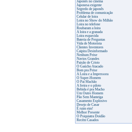
Japonês no cinema
Japonesa exigente
Segredo de japonês
Problema de comunicação
Celular de loira
Loira no Show do Milhão
Loira no telefone
Roubaram a loira
A loira e a granada
Loira esquecida
Bateria de Perguntas
Vida de Motorista
Clientes Inventores
Caipira Desinformado
Nenhum Peixe
Navios Grandes
Paixão de Cristo
O Gaúcho Atacado
Bom pra Peixe
A Loira e a Impressora
O Super-Homem
O Pai Machão
A freira e o piloto
Bebida é pra Macho
Um Outro Homem
Pão Sem Manteiga
Casamento Explosivo
Desejo de Casar
É ruim eim!
Melhor Presente
O Psiquiatra Doidão
Recém Casados