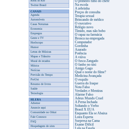
Rock in Rio
O primeiro filho do chefe
Na escola
Twitter Brasil
A zebrinha
CANAIS
Preços de consulta
Agenda
Terapia sexual
Automóveis
Brincando de médico
O executivo
Casas Noturnas
Relógio novo
Economia
Tímido, mas não bobo
Empregos
O rapaz na farmácia
Gente e TV
Bronca na empregada
Computador
Horóscopo
Gordinha
Humor
Azarado
Letras de Músicas
Potência
Mapas e Trânsito
A viúva
O fusca Zangado
Mural de recados
O fanho no táxi
Música
Amigo Gago
Notícias
Qual o nome do filme?
Previsão do Tempo
Medicina Avançada
ProUni
O esquilo
Guerra do Iraque
Resumo de livros
Nota Falsa
Saúde
Verdades e Mentiras
Tecnologia
Alarme Falso
Adeus Mundo Cruel
HLERA
A Perna Inchada
Adsense
Soltando o Verbo
Anuncie aqui
Brasil X EUA
Comunidade no Orkut
Enquanto Ela se Abaixa
Fale Conosco
Loira Esperta
Surpresa na Cama
FAQ
Exame Difícil
Hospedagem de sites
Lula na Favela