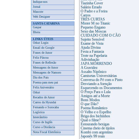
Indique-nos
Tiazinha Cover
Jornal
Salário Errado
O Padre e a Freira
Mascote
Carros
Web Designer
TRÊS CURTAS
Mister M no Titanic
SANTA CATARINA
Gaspar
Pequeno Engano
Sexo das Moscas
Ilhota
CUIDADO COM O CÃO
LINKS ÚTEIS
Sujeito Sensível
Orkut Login
Exame de Vista
Ajuda Divina
Email do Google
Festa a Fantasia
Frases de Amor
Trote na Papelaria
Feliz Páscoa
Adivinhação
Frases de Reflexão
JAPA MORRENDO
Mensagens de Amor
A Gravidez
Assalto Nipônico
Mensagens de Namoro
Camisetas Universitárias
Dia dos Pais
Conversa do Pé com o Pinto
Poema para meu pai
Desviando a Atenção
Feliz Aniversário
Esquecendo os Documentos
O Preço Para o Lula
Orkut
Amigos até a Morte
Recados de Amor
Bons Modos
Carros da Hyundai
O que Dão?
Fernando e Sorocaba
Poema Romântico
O Velho e o Espelho
Logística
Briga dos bichinhos
Intercâmbio
Qual o filme?
Curso de Inglês
Estourando bexigas
Curso a Distância
Cinema cheio de tijolos
Nota Fiscal Eletrônica
Kombi com argentino
Japonês 99 reais