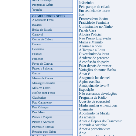
Joãozinho
Programas Grátis
Pelo parque da cidade
Youtube
Em seu leito de morte
Joe
OS MELHORES SITES
Preservativos Pretos
A Galera na Festa
Praticidade Feminina
Baladas
Um Estranho no Ninho
Bolsa de Estudo
Panela Cara
A Loira Policial
Carnaval
Não Posso Engravidar
Cortes de Cabelo
Mama e Mamilo
Cursos
A loira e o pneu
Desenhos
A Tampa e a Loira
Enxoval
O vestibular da loura
Acidente de percurso
Famosos
A confissão do padre
Fotos de Garotas
Falar depois de transar
Frases e Palavras
Variações do nome Sasha
Gaspar
Amar é...
A segunda lua de mel
Marcas de Carros
A pior escolha...
Mensagens bonitas
A máquina de lavar!!
Músicas Grátis
Exposição
Notícia com Fotos
Não aceitamos devoluções
Programa de Rádio
Oktoberfest
Questão de educação!
Para Casamento
Minha mulher é mentirosa.
Para Crianças
Ciumento
Para Mães
Apostando na Marilu
Países e Viagens
As amantes
Antes e Depois do Casamento
Piadas e Anedotas
Aprenda a cozinhar
Poemas e Poesias
Amor à primeira vista
Recados para Orkut
Anjo