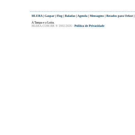
HLERA
|
Gaspar
|
Flog
|
Baladas
|
Agenda
|
Mensagens
|
Recados para Orkut
A Tampa e a Loira.
HLERA.COM.BR ® 2002-2026 -
Política de Privacidade