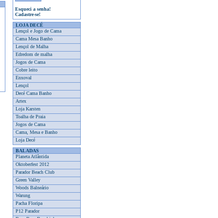
Esqueci a senha!
Cadastre-se!
LOJA DECÉ
Lençol e Jogo de Cama
Cama Mesa Banho
Lençol de Malha
Edredom de malha
Jogos de Cama
Cobre leito
Enxoval
Lençol
Decé Cama Banho
Artex
Loja Karsten
Toalha de Praia
Jogos de Cama
Cama, Mesa e Banho
Loja Decé
BALADAS
Planeta Atlântida
Oktoberfest 2012
Parador Beach Club
Green Valley
Woods Balneário
Warung
Pacha Floripa
P12 Parador