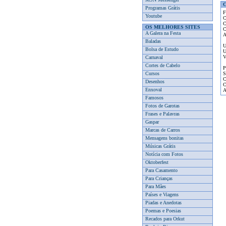
C
Programas Grátis
F
Youtube
C
C
OS MELHORES SITES
C
A Galera na Festa
A
Baladas
U
Bolsa de Estudo
U
V
Carnaval
Cortes de Cabelo
P
Cursos
S
C
Desenhos
C
Enxoval
A
Famosos
Fotos de Garotas
Frases e Palavras
Gaspar
Marcas de Carros
Mensagens bonitas
Músicas Grátis
Notícia com Fotos
Oktoberfest
Para Casamento
Para Crianças
Para Mães
Países e Viagens
Piadas e Anedotas
Poemas e Poesias
Recados para Orkut