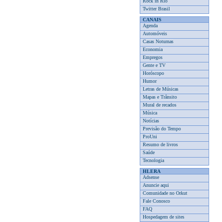
Rock in Rio
Twitter Brasil
CANAIS
Agenda
Automóveis
Casas Noturnas
Economia
Empregos
Gente e TV
Horóscopo
Humor
Letras de Músicas
Mapas e Trânsito
Mural de recados
Música
Notícias
Previsão do Tempo
ProUni
Resumo de livros
Saúde
Tecnologia
HLERA
Adsense
Anuncie aqui
Comunidade no Orkut
Fale Conosco
FAQ
Hospedagem de sites