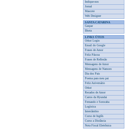
Indique-nos
Jornal
Mascote
Web Designer
SANTA CATARINA
Gaspar
Ilhota
LINKS ÚTEIS
Orkut Login
Email do Google
Frases de Amor
Feliz Páscoa
Frases de Reflexão
Mensagens de Amor
Mensagens de Namoro
Dia dos Pais
Poema para meu pai
Feliz Aniversário
Orkut
Recados de Amor
Carros da Hyundai
Fernando e Sorocaba
Logística
Intercâmbio
Curso de Inglês
Curso a Distância
Nota Fiscal Eletrônica