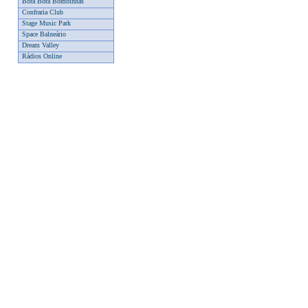
Bora Bora Bombinhas
Confraria Club
Stage Music Park
Space Balneário
Dream Valley
Rádios Online