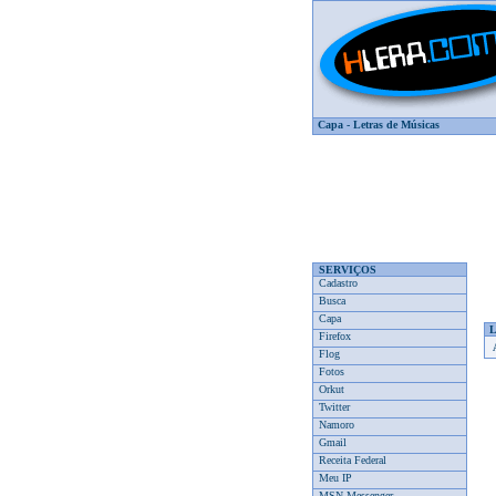
Capa
-
Letras de Músicas
SERVIÇOS
Cadastro
Busca
Capa
Firefox
Flog
Fotos
Orkut
Twitter
Namoro
Gmail
Receita Federal
Meu IP
MSN Messenger