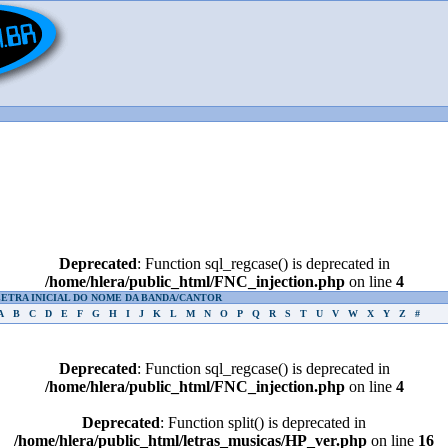
Deprecated
: Function sql_regcase() is deprecated in
/home/hlera/public_html/FNC_injection.php
on line
4
LETRA INICIAL DO NOME DA BANDA/CANTOR
A
B
C
D
E
F
G
H
I
J
K
L
M
N
O
P
Q
R
S
T
U
V
W
X
Y
Z
#
Deprecated
: Function sql_regcase() is deprecated in
/home/hlera/public_html/FNC_injection.php
on line
4
Deprecated
: Function split() is deprecated in
/home/hlera/public_html/letras_musicas/HP_ver.php
on line
16