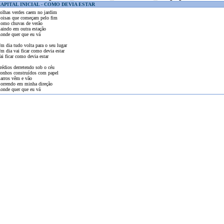
APITAL INICIAL - COMO DEVIA ESTAR
olhas verdes caem no jardim
oisas que começam pelo fim
omo chuvas de verão
aindo em outra estação
onde quer que eu vá
m dia tudo volta para o seu lugar
m dia vai ficar como devia estar
ai ficar como devia estar
rédios derretendo sob o céu
onhos construídos com papel
arros vêm e vão
orrendo em minha direção
onde quer que eu vá