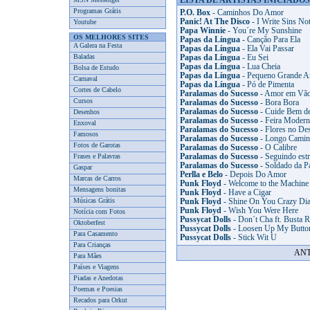
LISTA DE ARTISTAS INICIADOS
Programas Grátis
P.O. Box
- Caminhos Do Amor
Panic! At The Disco
- I Write Sins No
Youtube
Papa Winnie
- You´re My Sunshine
OS MELHORES SITES
Papas da Língua
- Canção Para Ela
A Galera na Festa
Papas da Língua
- Ela Vai Passar
Baladas
Papas da Língua
- Eu Sei
Papas da Língua
- Lua Cheia
Bolsa de Estudo
Papas da Língua
- Pequeno Grande 
Carnaval
Papas da Língua
- Pó de Pimenta
Cortes de Cabelo
Paralamas do Sucesso
- Amor em Vã
Cursos
Paralamas do Sucesso
- Bora Bora
Paralamas do Sucesso
- Cuide Bem d
Desenhos
Paralamas do Sucesso
- Feira Modern
Enxoval
Paralamas do Sucesso
- Flores no Des
Famosos
Paralamas do Sucesso
- Longo Cami
Fotos de Garotas
Paralamas do Sucesso
- O Calibre
Frases e Palavras
Paralamas do Sucesso
- Seguindo estr
Paralamas do Sucesso
- Soldado da P
Gaspar
Perlla e Belo
- Depois Do Amor
Marcas de Carros
Punk Floyd
- Welcome to the Machine
Mensagens bonitas
Punk Floyd
- Have a Cigar
Músicas Grátis
Punk Floyd
- Shine On You Crazy Di
Punk Floyd
- Wish You Were Here
Notícia com Fotos
Pussycat Dolls
- Don´t Cha ft. Busta 
Oktoberfest
Pussycat Dolls
- Loosen Up My Butt
Para Casamento
Pussycat Dolls
- Stick Wit U
Para Crianças
ANT
Para Mães
Países e Viagens
Piadas e Anedotas
Poemas e Poesias
Recados para Orkut