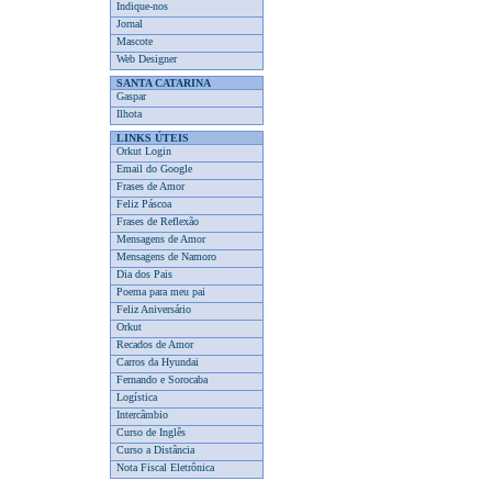
Indique-nos
Jornal
Mascote
Web Designer
SANTA CATARINA
Gaspar
Ilhota
LINKS ÚTEIS
Orkut Login
Email do Google
Frases de Amor
Feliz Páscoa
Frases de Reflexão
Mensagens de Amor
Mensagens de Namoro
Dia dos Pais
Poema para meu pai
Feliz Aniversário
Orkut
Recados de Amor
Carros da Hyundai
Fernando e Sorocaba
Logística
Intercâmbio
Curso de Inglês
Curso a Distância
Nota Fiscal Eletrônica