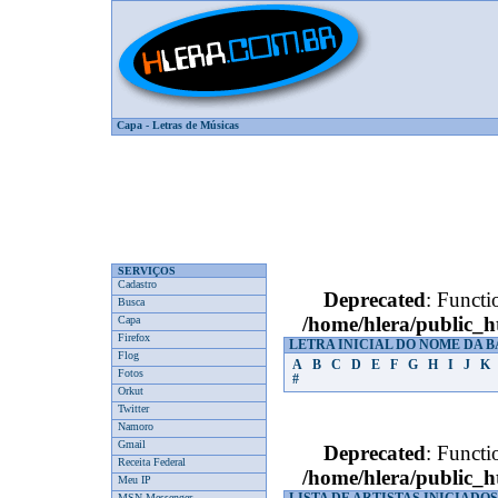
Capa
-
Letras de Músicas
SERVIÇOS
Cadastro
Deprecated
: Functi
Busca
/home/hlera/public_
Capa
Firefox
LETRA INICIAL DO NOME DA 
Flog
A
B
C
D
E
F
G
H
I
J
K
Fotos
#
Orkut
Twitter
Namoro
Gmail
Deprecated
: Functi
Receita Federal
/home/hlera/public_
Meu IP
MSN Messenger