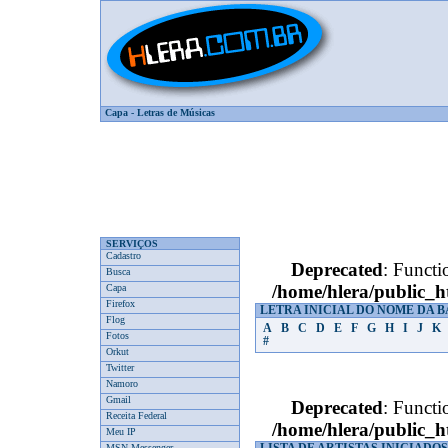
Capa
-
Letras de Músicas
SERVIÇOS
Cadastro
Deprecated
: Functi
Busca
/home/hlera/public_
Capa
Firefox
LETRA INICIAL DO NOME DA 
Flog
A
B
C
D
E
F
G
H
I
J
K
Fotos
#
Orkut
Twitter
Namoro
Gmail
Deprecated
: Functi
Receita Federal
/home/hlera/public_
Meu IP
MSN Messenger