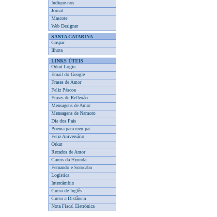
Indique-nos
Jornal
Mascote
Web Designer
SANTA CATARINA
Gaspar
Ilhota
LINKS ÚTEIS
Orkut Login
Email do Google
Frases de Amor
Feliz Páscoa
Frases de Reflexão
Mensagens de Amor
Mensagens de Namoro
Dia dos Pais
Poema para meu pai
Feliz Aniversário
Orkut
Recados de Amor
Carros da Hyundai
Fernando e Sorocaba
Logística
Intercâmbio
Curso de Inglês
Curso a Distância
Nota Fiscal Eletrônica