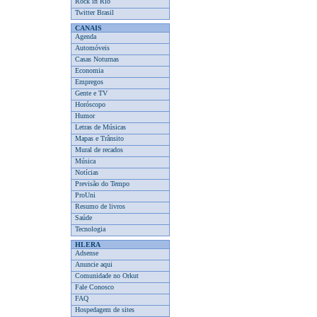
Rock in Rio
Twitter Brasil
CANAIS
Agenda
Automóveis
Casas Noturnas
Economia
Empregos
Gente e TV
Horóscopo
Humor
Letras de Músicas
Mapas e Trânsito
Mural de recados
Música
Notícias
Previsão do Tempo
ProUni
Resumo de livros
Saúde
Tecnologia
HLERA
Adsense
Anuncie aqui
Comunidade no Orkut
Fale Conosco
FAQ
Hospedagem de sites