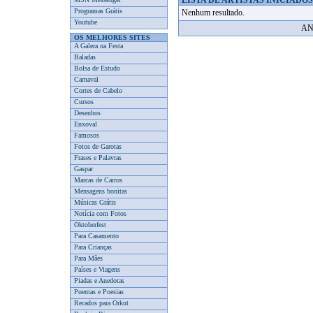
LISTA DE ARTISTAS INICIADOS
Programas Grátis
Nenhum resultado.
Youtube
AN
OS MELHORES SITES
A Galera na Festa
Baladas
Bolsa de Estudo
Carnaval
Cortes de Cabelo
Cursos
Desenhos
Enxoval
Famosos
Fotos de Garotas
Frases e Palavras
Gaspar
Marcas de Carros
Mensagens bonitas
Músicas Grátis
Notícia com Fotos
Oktoberfest
Para Casamento
Para Crianças
Para Mães
Países e Viagens
Piadas e Anedotas
Poemas e Poesias
Recados para Orkut