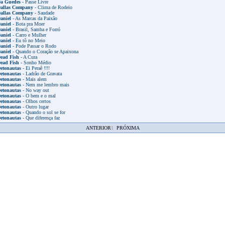
a Guedes
- Passe Livre
allas Company
- Clima de Rodeio
allas Company
- Saudade
aniel
- As Marcas da Paixão
aniel
- Bota pra Moer
aniel
- Brasil, Samba e Forró
aniel
- Carro e Mulher
aniel
- Eu tô no Meio
aniel
- Pode Passar o Rodo
aniel
- Quando o Coração se Apaixona
ead Fish
- A Cura
ead Fish
- Sonho Médio
etonautas
- Ei Peraê !!!!
etonautas
- Ladrão de Gravata
etonautas
- Mais alem
etonautas
- Nem me lembro mais
etonautas
- No way out
etonautas
- O bem e o mal
etonautas
- Olhos certos
etonautas
- Outro lugar
etonautas
- Quando o sol se for
etonautas
- Que diferença faz
ANTERIOR
1
PRÓXIMA