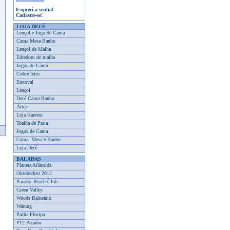
Esqueci a senha!
Cadastre-se!
LOJA DECÉ
Lençol e Jogo de Cama
Cama Mesa Banho
Lençol de Malha
Edredom de malha
Jogos de Cama
Cobre leito
Enxoval
Lençol
Decé Cama Banho
Artex
Loja Karsten
Toalha de Praia
Jogos de Cama
Cama, Mesa e Banho
Loja Decé
BALADAS
Planeta Atlântida
Oktoberfest 2012
Parador Beach Club
Green Valley
Woods Balneário
Warung
Pacha Floripa
P12 Parador