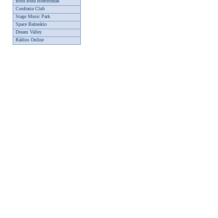
Bora Bora Bombinhas
Confraria Club
Stage Music Park
Space Balneário
Dream Valley
Rádios Online