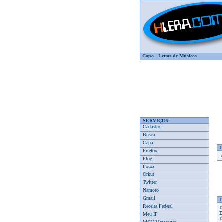
Capa
-
Letras de Músicas
SERVIÇOS
Cadastro
Busca
Capa
Firefox
Flog
Fotos
Orkut
Twitter
Namoro
Gmail
L
Receita Federal
D
D
Meu IP
D
MSN Messenger