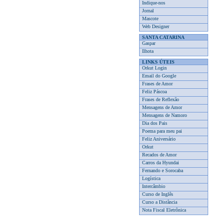
Indique-nos
Jornal
Mascote
Web Designer
SANTA CATARINA
Gaspar
Ilhota
LINKS ÚTEIS
Orkut Login
Email do Google
Frases de Amor
Feliz Páscoa
Frases de Reflexão
Mensagens de Amor
Mensagens de Namoro
Dia dos Pais
Poema para meu pai
Feliz Aniversário
Orkut
Recados de Amor
Carros da Hyundai
Fernando e Sorocaba
Logística
Intercâmbio
Curso de Inglês
Curso a Distância
Nota Fiscal Eletrônica