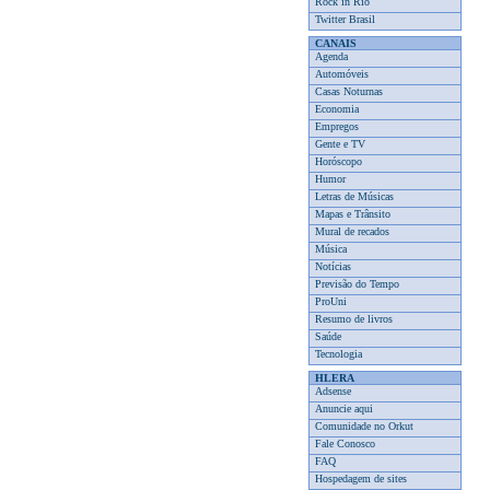
Rock in Rio
Twitter Brasil
CANAIS
Agenda
Automóveis
Casas Noturnas
Economia
Empregos
Gente e TV
Horóscopo
Humor
Letras de Músicas
Mapas e Trânsito
Mural de recados
Música
Notícias
Previsão do Tempo
ProUni
Resumo de livros
Saúde
Tecnologia
HLERA
Adsense
Anuncie aqui
Comunidade no Orkut
Fale Conosco
FAQ
Hospedagem de sites