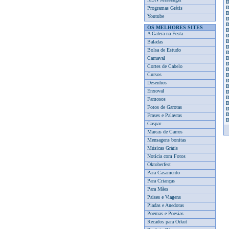
D
D
Programas Grátis
D
Youtube
D
D
OS MELHORES SITES
D
A Galera na Festa
D
D
Baladas
D
Bolsa de Estudo
D
Carnaval
D
D
Cortes de Cabelo
D
Cursos
D
D
Desenhos
D
Enxoval
D
D
Famosos
D
Fotos de Garotas
D
D
Frases e Palavras
D
Gaspar
Marcas de Carros
Mensagens bonitas
Músicas Grátis
Notícia com Fotos
Oktoberfest
Para Casamento
Para Crianças
Para Mães
Países e Viagens
Piadas e Anedotas
Poemas e Poesias
Recados para Orkut