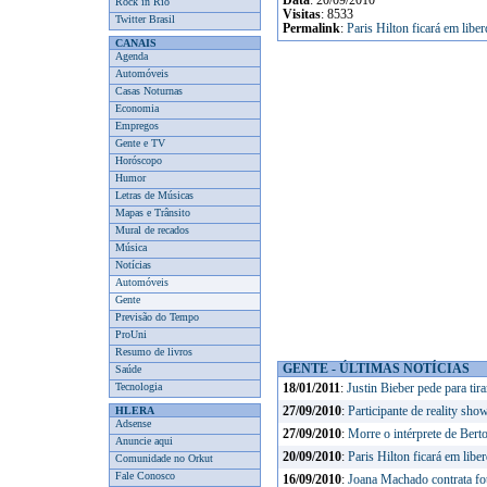
Data
: 20/09/2010
Rock in Rio
Visitas
: 8533
Twitter Brasil
Permalink
:
Paris Hilton ficará em libe
CANAIS
Agenda
Automóveis
Casas Noturnas
Economia
Empregos
Gente e TV
Horóscopo
Humor
Letras de Músicas
Mapas e Trânsito
Mural de recados
Música
Notícias
Automóveis
Gente
Previsão do Tempo
ProUni
Resumo de livros
GENTE - ÚLTIMAS NOTÍCIAS
Saúde
Tecnologia
18/01/2011
:
Justin Bieber pede para ti
HLERA
27/09/2010
:
Participante de reality sh
Adsense
27/09/2010
:
Morre o intérprete de Bert
Anuncie aqui
20/09/2010
:
Paris Hilton ficará em libe
Comunidade no Orkut
Fale Conosco
16/09/2010
:
Joana Machado contrata fotó