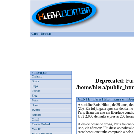
Capa
-
Notícias
SERVIÇOS
Cadastro
Deprecated
: Fun
Busca
/home/hlera/public_htm
Capa
Firefox
Flog
GENTE - Paris Hilton ficará em libe
Fotos
A socialite Paris Hilton, de 29 anos, de
Orkut
(20). Ela foi julgada após ser detida, 
Twitter
Paris ficará um ano em liberdade condic
Namoro
US$ 2.000 de multa e prestar 200 horas
Gmail
Além de posse de droga, Paris foi cond
Receita Federal
isso, ela afirmou: "Eu disse ao policial
Meu IP
reconheceu que tinha comprado a bolsa 
MSN Messenger