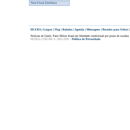
Nota Fiscal Eletrônica
HLERA
|
Gaspar
|
Flog
|
Baladas
|
Agenda
|
Mensagens
|
Recados para Orkut
Notícias de Gente: Paris Hilton ficará em liberdade condicional por posse de cocaína.
HLERA.COM.BR ® 2002-2026 -
Política de Privacidade