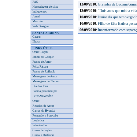
FAQ
13/09/2010
:
Gravidez de Luciana Gimen
Hospedagem de sites
13/09/2010
:
"Dois anos que minha vida 
Indique-nos
Jornal
10/09/2010
:
Junior diz que tem vergonh
Mascote
10/09/2010
:
Filho de Eike Batista passa
Web Designer
06/09/2010
:
Inconformado com separaç
SANTA CATARINA
Gaspar
Ilhota
LINKS ÚTEIS
Orkut Login
Email do Google
Frases de Amor
Feliz Páscoa
Frases de Reflexão
Mensagens de Amor
Mensagens de Namoro
Dia dos Pais
Poema para meu pai
Feliz Aniversário
Orkut
Recados de Amor
Carros da Hyundai
Fernando e Sorocaba
Logística
Intercâmbio
Curso de Inglês
Curso a Distância