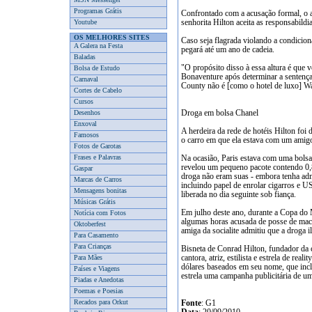
Programas Grátis
Confrontado com a acusação formal, o 
Youtube
senhorita Hilton aceita as responsabildi
OS MELHORES SITES
Caso seja flagrada violando a condicion
A Galera na Festa
pegará até um ano de cadeia.
Baladas
"O propósito disso à essa altura é que 
Bolsa de Estudo
Bonaventure após determinar a sentença
Carnaval
County não é [como o hotel de luxo] Wa
Cortes de Cabelo
Cursos
Desenhos
Droga em bolsa Chanel
Enxoval
A herdeira da rede de hotéis Hilton foi 
Famosos
o carro em que ela estava com um amigo
Fotos de Garotas
Frases e Palavras
Na ocasião, Paris estava com uma bolsa 
revelou um pequeno pacote contendo 0,8
Gaspar
droga não eram suas - embora tenha admi
Marcas de Carros
incluindo papel de enrolar cigarros e 
Mensagens bonitas
liberada no dia seguinte sob fiança.
Músicas Grátis
Em julho deste ano, durante a Copa do M
Notícia com Fotos
algumas horas acusada de posse de mac
Oktoberfest
amiga da socialite admitiu que a droga il
Para Casamento
Para Crianças
Bisneta de Conrad Hilton, fundador da c
Para Mães
cantora, atriz, estilista e estrela de r
dólares baseados em seu nome, que incl
Países e Viagens
estrela uma campanha publicitária de um
Piadas e Anedotas
Poemas e Poesias
Recados para Orkut
Fonte
: G1