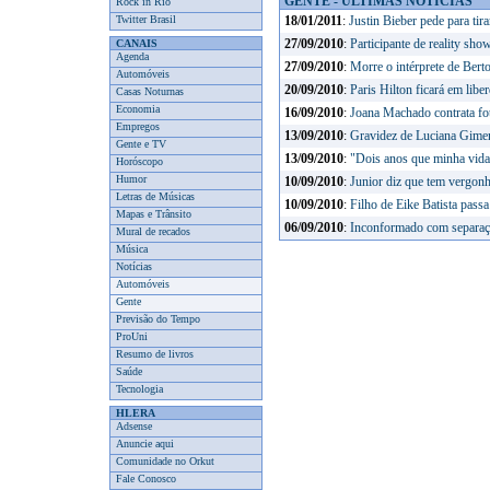
GENTE - ÚLTIMAS NOTÍCIAS
Rock in Rio
Twitter Brasil
18/01/2011
:
Justin Bieber pede para ti
CANAIS
27/09/2010
:
Participante de reality sh
Agenda
27/09/2010
:
Morre o intérprete de Bert
Automóveis
20/09/2010
:
Paris Hilton ficará em libe
Casas Noturnas
Economia
16/09/2010
:
Joana Machado contrata fotó
Empregos
13/09/2010
:
Gravidez de Luciana Gimen
Gente e TV
13/09/2010
:
"Dois anos que minha vida 
Horóscopo
Humor
10/09/2010
:
Junior diz que tem vergonh
Letras de Músicas
10/09/2010
:
Filho de Eike Batista passa
Mapas e Trânsito
06/09/2010
:
Inconformado com separaç
Mural de recados
Música
Notícias
Automóveis
Gente
Previsão do Tempo
ProUni
Resumo de livros
Saúde
Tecnologia
HLERA
Adsense
Anuncie aqui
Comunidade no Orkut
Fale Conosco