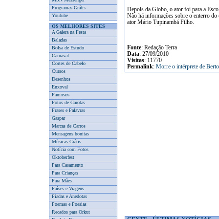
Programas Grátis
Depois da Globo, o ator foi para a Es
Youtube
Não há informações sobre o enterro do 
ator Mário Tupinambá Filho.
OS MELHORES SITES
A Galera na Festa
Baladas
Fonte
: Redação Terra
Bolsa de Estudo
Data
: 27/09/2010
Carnaval
Visitas
: 11770
Cortes de Cabelo
Permalink
:
Morre o intérprete de Bert
Cursos
Desenhos
Enxoval
Famosos
Fotos de Garotas
Frases e Palavras
Gaspar
Marcas de Carros
Mensagens bonitas
Músicas Grátis
Notícia com Fotos
Oktoberfest
Para Casamento
Para Crianças
Para Mães
Países e Viagens
Piadas e Anedotas
Poemas e Poesias
Recados para Orkut