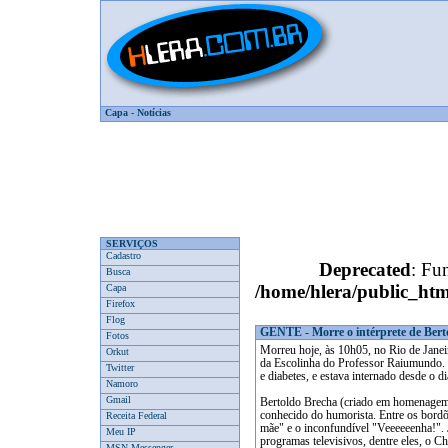
Capa
-
Notícias
SERVIÇOS
Cadastro
Deprecated
: Fun
Busca
/home/hlera/public_htm
Capa
Firefox
Flog
GENTE - Morre o intérprete de Bert
Fotos
Morreu hoje, às 10h05, no Rio de Janei
Orkut
da Escolinha do Professor Raiumundo. O 
Twitter
e diabetes, e estava internado desde o d
Namoro
Gmail
Bertoldo Brecha (criado em homenagem
conhecido do humorista. Entre os bordõ
Receita Federal
mãe" e o inconfundível "Veeeeeenha!". 
Meu IP
programas televisivos, dentre eles, o 
MSN Messenger