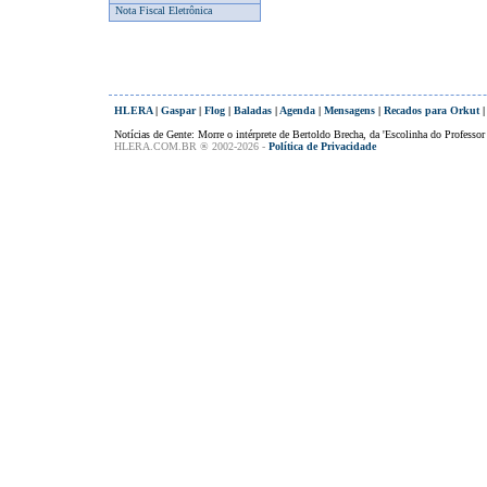
Nota Fiscal Eletrônica
HLERA
|
Gaspar
|
Flog
|
Baladas
|
Agenda
|
Mensagens
|
Recados para Orkut
Notícias de Gente: Morre o intérprete de Bertoldo Brecha, da 'Escolinha do Professo
HLERA.COM.BR ® 2002-2026 -
Política de Privacidade