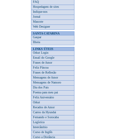
FAQ
Hospedagem de sites
Indique-nos
Jornal
Mascote
Web Designer
SANTA CATARINA
Gaspar
Ilhota
LINKS ÚTEIS
Orkut Login
Email do Google
Frases de Amor
Feliz Páscoa
Frases de Reflexão
Mensagens de Amor
Mensagens de Namoro
Dia dos Pais
Poema para meu pai
Feliz Aniversário
Orkut
Recados de Amor
Carros da Hyundai
Fernando e Sorocaba
Logística
Intercâmbio
Curso de Inglês
Curso a Distância