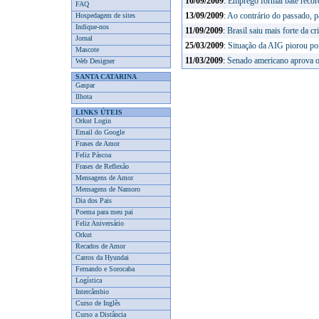
16/09/2009
:
Emprego formal bate record
FAQ
Hospedagem de sites
13/09/2009
:
Ao contrário do passado, pa
Indique-nos
11/09/2009
:
Brasil saiu mais forte da cr
Jornal
25/03/2009
:
Situação da AIG piorou por
Mascote
11/03/2009
:
Senado americano aprova o
Web Designer
SANTA CATARINA
Gaspar
Ilhota
LINKS ÚTEIS
Orkut Login
Email do Google
Frases de Amor
Feliz Páscoa
Frases de Reflexão
Mensagens de Amor
Mensagens de Namoro
Dia dos Pais
Poema para meu pai
Feliz Aniversário
Orkut
Recados de Amor
Carros da Hyundai
Fernando e Sorocaba
Logística
Intercâmbio
Curso de Inglês
Curso a Distância