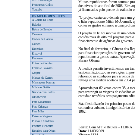
Muitos republicanos foram contra o pro
Programas Grátis
dos níveis do ano fical de 2008. Eles 
Youtube
já financiados pelo pacote de estímul
OS MELHORES SITES
"O projeto custa caro demais para um g
A Galera na Festa
o líder republicano Mitch McConnell, qu
Baladas
conter os gastos em meio a uma profund
Bolsa de Estudo
O projeto de lei foi motivo de um debat
Carnaval
contém mais de oito mil projetos para o 
Cortes de Cabelo
financiamento de agências do governo.
Cursos
Desenhos
No final de fevereiro, a Câmara dos R
para financiar operações do governo até
Enxoval
republicanos a gastos extras. Aprovação
Famosos
Barack Obama.
Fotos de Garotas
Frases e Palavras
A medida permite investimentos em trans
também flexibilizou as restrições impo
Gaspar
relaxando as condições para a venda de 
Marcas de Carros
revoga uma medida adotada em 2004 pel
Mensagens bonitas
Músicas Grátis
Aprovada por 62 votos contra 35, a med
para restringir as viagens de cidadãos 
Notícia com Fotos
comida e remédios sem pagamento adian
Oktoberfest
Para Casamento
Esta flexibilização é o primeiro passo 
Para Crianças
comunista cubano, inimigo histórico d
Para Mães
1962.
Países e Viagens
Piadas e Anedotas
Poemas e Poesias
Fonte
: Com AFP e Reuters - TERRA
Recados para Orkut
Data
: 11/03/2009