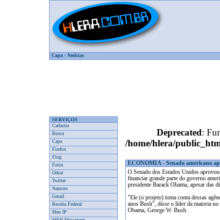
Capa
-
Notícias
SERVIÇOS
Cadastro
Deprecated
: Fun
Busca
/home/hlera/public_htm
Capa
Firefox
Flog
ECONOMIA - Senado americano apro
Fotos
O Senado dos Estados Unidos aprovou n
Orkut
financiar grande parte do governo ameri
Twitter
presidente Barack Obama, apesar das di
Namoro
Gmail
"Ele (o projeto) toma conta dessas agên
anos Bush", disse o líder da maioria no
Receita Federal
Obama, George W. Bush.
Meu IP
MSN Messenger