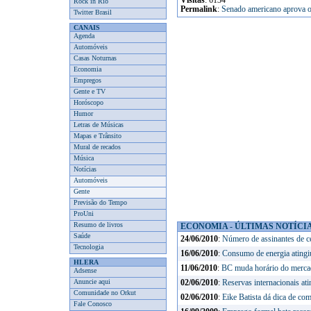
Visitas
: 6134
Rock in Rio
Permalink
:
Senado americano aprova o
Twitter Brasil
CANAIS
Agenda
Automóveis
Casas Noturnas
Economia
Empregos
Gente e TV
Horóscopo
Humor
Letras de Músicas
Mapas e Trânsito
Mural de recados
Música
Notícias
Automóveis
Gente
Previsão do Tempo
ProUni
Resumo de livros
ECONOMIA - ÚLTIMAS NOTÍCI
Saúde
24/06/2010
:
Número de assinantes de ce
Tecnologia
16/06/2010
:
Consumo de energia atingiu
HLERA
11/06/2010
:
BC muda horário do mercad
Adsense
Anuncie aqui
02/06/2010
:
Reservas internacionais at
Comunidade no Orkut
02/06/2010
:
Eike Batista dá dica de co
Fale Conosco