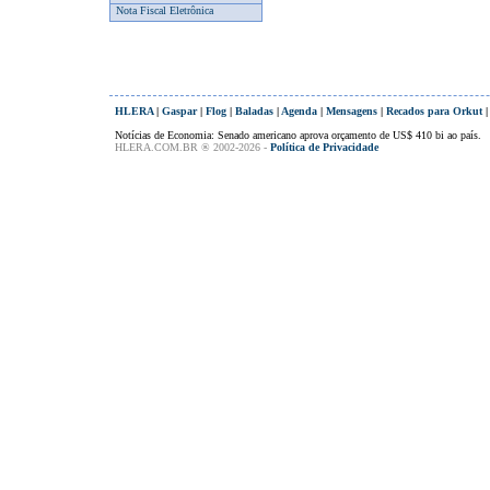
Nota Fiscal Eletrônica
HLERA
|
Gaspar
|
Flog
|
Baladas
|
Agenda
|
Mensagens
|
Recados para Orkut
Notícias de Economia: Senado americano aprova orçamento de US$ 410 bi ao país.
HLERA.COM.BR ® 2002-2026 -
Política de Privacidade