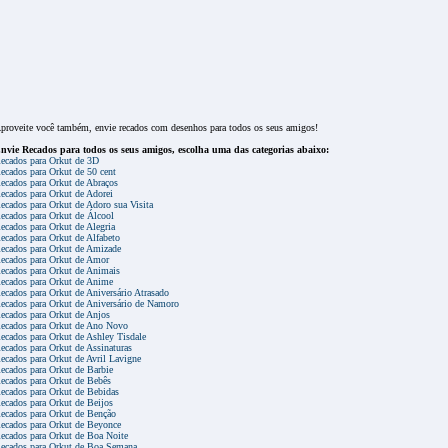
proveite você também, envie recados com desenhos para todos os seus amigos!
nvie Recados para todos os seus amigos, escolha uma das categorias abaixo:
ecados para Orkut de 3D
ecados para Orkut de 50 cent
ecados para Orkut de Abraços
ecados para Orkut de Adorei
ecados para Orkut de Adoro sua Visita
ecados para Orkut de Álcool
ecados para Orkut de Alegria
ecados para Orkut de Alfabeto
ecados para Orkut de Amizade
ecados para Orkut de Amor
ecados para Orkut de Animais
ecados para Orkut de Anime
ecados para Orkut de Aniversário Atrasado
ecados para Orkut de Aniversário de Namoro
ecados para Orkut de Anjos
ecados para Orkut de Ano Novo
ecados para Orkut de Ashley Tisdale
ecados para Orkut de Assinaturas
ecados para Orkut de Avril Lavigne
ecados para Orkut de Barbie
ecados para Orkut de Bebês
ecados para Orkut de Bebidas
ecados para Orkut de Beijos
ecados para Orkut de Benção
ecados para Orkut de Beyonce
ecados para Orkut de Boa Noite
ecados para Orkut de Boa Semana