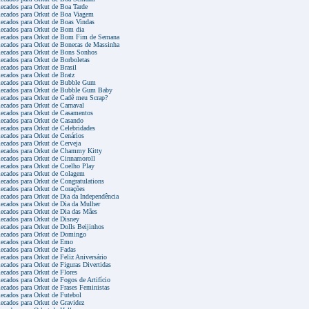
ecados para Orkut de Boa Tarde
ecados para Orkut de Boa Viagem
ecados para Orkut de Boas Vindas
ecados para Orkut de Bom dia
ecados para Orkut de Bom Fim de Semana
ecados para Orkut de Bonecas de Massinha
ecados para Orkut de Bons Sonhos
ecados para Orkut de Borboletas
ecados para Orkut de Brasil
ecados para Orkut de Bratz
ecados para Orkut de Bubble Gum
ecados para Orkut de Bubble Gum Baby
ecados para Orkut de Cadê meu Scrap?
ecados para Orkut de Carnaval
ecados para Orkut de Casamentos
ecados para Orkut de Casando
ecados para Orkut de Celebridades
ecados para Orkut de Cenários
ecados para Orkut de Cerveja
ecados para Orkut de Chammy Kitty
ecados para Orkut de Cinnamoroll
ecados para Orkut de Coelho Play
ecados para Orkut de Colagem
ecados para Orkut de Congratulations
ecados para Orkut de Corações
ecados para Orkut de Dia da Independência
ecados para Orkut de Dia da Mulher
ecados para Orkut de Dia das Mães
ecados para Orkut de Disney
ecados para Orkut de Dolls Beijinhos
ecados para Orkut de Domingo
ecados para Orkut de Emo
ecados para Orkut de Fadas
ecados para Orkut de Feliz Aniversário
ecados para Orkut de Figuras Divertidas
ecados para Orkut de Flores
ecados para Orkut de Fogos de Artifício
ecados para Orkut de Frases Feministas
ecados para Orkut de Futebol
ecados para Orkut de Gravidez