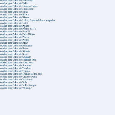
ecados para Orkut de Halloween
ecados para Orkut de Hello
ecados para Orkut de Homens Gatos
ecados para Orkut de Horóscopo
ecados para Orkut de Hugs
ecados para Orkut de Inveja
ecados para Orkut de Kisses
ecados para Orkut de Lidos, Respondidos e apagados
ecados para Orkut de Natal
ecados para Orkut de Paixão
ecados para Orkut de Pânico na TV
ecados para Orkut de Para Ti
ecados para Orkut de Paris Hilton
ecados para Orkut de Páscoa
ecados para Orkut de Perdão
ecados para Orkut de RBD
ecados para Orkut de Romance
ecados para Orkut de Roses
ecados para Orkut de Sábado
ecados para Orkut de Sapo
ecados para Orkut de Saudade
ecados para Orkut de Segunda-feira
ecados para Orkut de Sexta-feira
ecados para Orkut de Summer
ecados para Orkut de Te adoro
ecados para Orkut de Te amo
ecados para Orkut de Thanks for the add
ecados para Orkut de Ursinho Pooh
ecados para Orkut de Versículos
ecados para Orkut de Vida
ecados para Orkut de Volte Sempre
ecados para Orkut de Welcome