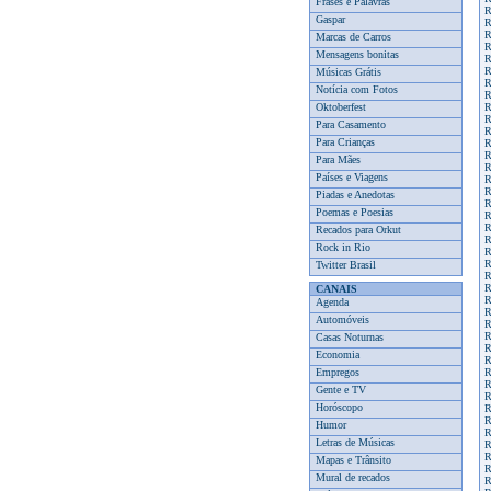
Frases e Palavras
R
Gaspar
R
R
Marcas de Carros
R
Mensagens bonitas
R
R
Músicas Grátis
R
Notícia com Fotos
R
Oktoberfest
R
R
Para Casamento
R
Para Crianças
R
R
Para Mães
R
Países e Viagens
R
R
Piadas e Anedotas
R
Poemas e Poesias
R
R
Recados para Orkut
R
Rock in Rio
R
R
Twitter Brasil
R
R
CANAIS
R
Agenda
R
Automóveis
R
R
Casas Noturnas
R
Economia
R
Empregos
R
R
Gente e TV
R
Horóscopo
R
R
Humor
R
Letras de Músicas
R
R
Mapas e Trânsito
R
Mural de recados
R