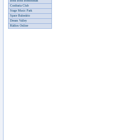
Bora Bora Bombinhas
Confraria Club
Stage Music Park
Space Balneário
Dream Valley
Rádios Online