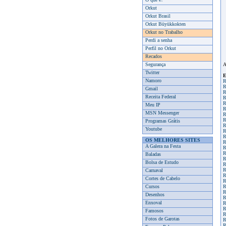
Orkut
Orkut Brasil
Orkut Büyükkokten
Orkut no Trabalho
Perdi a senha
Perfil no Orkut
Recados
Segurança
A
Twitter
E
Namoro
R
R
Gmail
R
Receita Federal
R
R
Meu IP
R
MSN Messenger
R
R
Programas Grátis
R
Youtube
R
R
OS MELHORES SITES
R
A Galera na Festa
R
R
Baladas
R
Bolsa de Estudo
R
R
Carnaval
R
Cortes de Cabelo
R
Cursos
R
R
Desenhos
R
Enxoval
R
R
Famosos
R
Fotos de Garotas
R
R