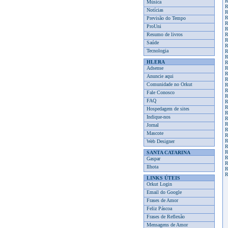
R
Música
R
Notícias
R
R
Previsão do Tempo
R
ProUni
R
Resumo de livros
R
R
Saúde
R
Tecnologia
R
R
HLERA
R
Adsense
R
R
Anuncie aqui
R
Comunidade no Orkut
R
R
Fale Conosco
R
FAQ
R
R
Hospedagem de sites
R
Indique-nos
R
R
Jornal
R
Mascote
R
R
Web Designer
R
R
SANTA CATARINA
R
Gaspar
R
Ilhota
R
R
LINKS ÚTEIS
Orkut Login
Email do Google
Frases de Amor
Feliz Páscoa
Frases de Reflexão
Mensagens de Amor