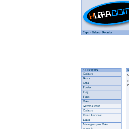
Capa
-
Orkut
-
Recados
SERVIÇOS
Cadastro
Busca
E
Capa
p
Firefox
Flog
Fotos
Orkut
Alterar a senha
Cadastro
Como funciona?
Login
Mensagens para Orkut
O que é?