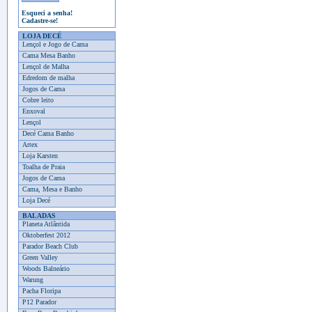
Esqueci a senha!
Cadastre-se!
LOJA DECÉ
Lençol e Jogo de Cama
Cama Mesa Banho
Lençol de Malha
Edredom de malha
Jogos de Cama
Cobre leito
Enxoval
Lençol
Decé Cama Banho
Artex
Loja Karsten
Toalha de Praia
Jogos de Cama
Cama, Mesa e Banho
Loja Decé
BALADAS
Planeta Atlântida
Oktoberfest 2012
Parador Beach Club
Green Valley
Woods Balneário
Warung
Pacha Floripa
P12 Parador