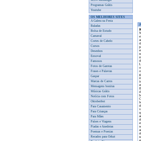
Programas Grátis
Youtube
OS MELHORES SITES
A Galera na Festa
J
Baladas
R
Bolsa de Estudo
N
Carnaval
e
a
Cortes de Cabelo
d
Cursos
p
e
Desenhos
n
Enxoval
m
d
Famosos
L
Fotos de Garotas
c
Frases e Palavras
c
g
Gaspar
m
Marcas de Carros
i
e
Mensagens bonitas
f
Músicas Grátis
d
b
Notícia com Fotos
C
Oktoberfest
l
d
Para Casamento
v
Para Crianças
q
a
Para Mães
d
Países e Viagens
e
Piadas e Anedotas
s
a
Poemas e Poesias
d
Recados para Orkut
n
e