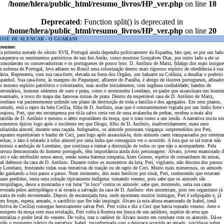
/home/hlera/public_html/resumo_livros/HP_ver.php
on line
18
Deprecated
: Function split() is deprecated in
/home/hlera/public_html/resumo_livros/HP_ver.php
on line
20
OSÉ DE ALENCAR - O GUARANI
esumo:
a primeira metade do século XVII, Portugal ainda dependia politicamente da Espanha, fato que, se por um lado
xasperava os sentimentos patrióticos de um frei Antão, como mostrou Gonçalves Dias, por outro lado a ele se
comodavam os conservadoristas e os portugueses de pouco brio. D. Antônio de Mariz, fidalgo dos mais insigne
a nobreza de Portugal, leva adiante no Brasil uma colonização dentro mais rigoroso espírito de obediência à sua
átria. Representa, com sua casa-forte, elevada na Serra dos Órgãos, um baluarte na Colônia, a desafiar o poderio
spanhol. Sua casa-forte, às margens do Pequequer, afluente do Paraíba, é abrigo de ilustres portugueses, afinado
o mesmo espírito patriótico e colonizador, mas acolhe inicialmente, com ingênua cordialidade, bandos de
ercenários, homens sedentos de ouro e prata, como o aventureiro Loredano, ex-padre que assassinara um home
esarmado, a troco do mapa das famosas minas de prata. Dentro da respeitável casa de D. Antônio de Mariz,
oredano vai pacientemente urdindo seu plano de destruição de toda a família e dos agregados. Em seus planos,
ontudo, está o rapto da bela Cecília, filha de D. Antônio, mas que é constantemente vigiada por um índio forte 
orajoso, Peri, que em recompensa por tê-la salvo certa vez de uma avalancha de pedras, recebeu a mais alta
ratidão de D. Antônio e mesmo o afeto espontâneo da moça, que o trata como a um irmão. A narrativa inicia se
omentos épicos logo após o incidente em que Diogo, filho de D. Antônio, inadvertidamente, mata uma
ndiazinha aimoré, durante uma caçada. Indignados, os aimorés procuram vingança: surpreendidos por Peri,
nquanto espreitavam o banho de Ceci, para logo após assassiná-la, dois aimorés caem transpassados por certeira
lechas; o fato é relatado à tribo aimoré por uma índia que conseguira ver o ocorrido. A luta que se irá travar não
iminui a ambição de Loredano, que continua a tramar a destruição de todos os que não o acompanhem. Pela
ravura demonstrada do homem português, têm importância ainda dois personagens: Álvaro, jovem enamorado d
eci e não retribuído nesse amor, senão numa fraterna simpatia; Aires Gomes, espécie de comandante de armas,
eal defensor da casa de D. Antônio. Durante todos os momentos da luta, Peri, vigilante, não descura dos passos
e Loredano, frustrando todas suas tentativas de traição ou de rapto de Ceci. Muito mais numerosos, os aimorés
ão ganhando a luta passo a passo. Num momento, dos mais heróicos por sinal, Peri, conhecendo que estavam
uase perdidos, tenta uma solução tipicamente indígena: tomando veneno, pois sabe que os aimorés são
ntropófagos, desce a montanha e vai lutar "in loco" contra os aimorés: sabe que, morrendo, seria sua carne
evorada pelos antropófagos e aí estaria a salvação da casa de D. Antônio: eles morreriam, pois seu organismo já
staria de todo envenenado. Depois de encarniçada luta, onde morreram muitos inimigos, Peri é subjugado e, já
em forças, espera, armado, o sacrifício que lhe irão impingir. Álvaro (a esta altura enamorado de Isabel, irmã
dotiva de Cecília) consegue heroicamente salvar Peri. Peri volta e diz a Ceci que havia tomado veneno. Ante o
esespero da moça com essa revelação, Peri volta à floresta em busca de um antídoto, espécie de erva que
eutraliza o poder letal do veneno. De volta, traz o cadáver de Álvaro morto em combate com os aimorés. Dá-se
ntão o momento trágico da narrativa: Isabel, inconformada com a desgraça ocorrida ao amado, suicida-se sobre