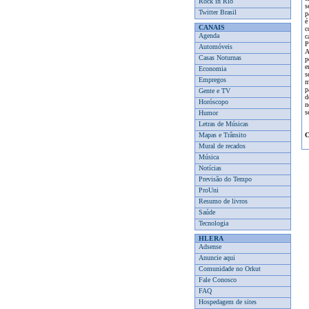
Rock in Rio
s
Twitter Brasil
p
é
CANAIS
c
Agenda
c
P
Automóveis
A
Casas Noturnas
p
e
Economia
s
Empregos
m
p
Gente e TV
d
Horóscopo
n
s
Humor
Letras de Músicas
Mapas e Trânsito
C
Mural de recados
Música
Notícias
Previsão do Tempo
ProUni
Resumo de livros
Saúde
Tecnologia
HLERA
Adsense
Anuncie aqui
Comunidade no Orkut
Fale Conosco
FAQ
Hospedagem de sites