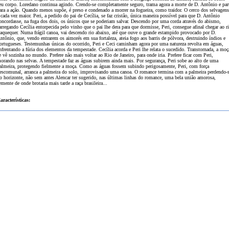
eu corpo. Loredano continua agindo. Crendo-se completamente seguro, trama agora a morte de D. Antônio e par
ara a ação. Quando menos supõe, é preso e condenado a morrer na fogueira, como traidor. O cerco dos selvagens
 cada vez maior. Peri, a pedido do pai de Cecília, se faz cristão, única maneira possível para que D. Antônio
oncordasse, na fuga dos dois, os únicos que se poderiam salvar. Descendo por uma corda através do abismo,
arregando Cecília entorpecida pelo vinho que o pai lhe dera para que dormisse, Peri, consegue afinal chegar ao r
aquequer. Numa frágil canoa, vai descendo rio abaixo, até que ouve o grande estampido provocado por D.
ntônio, que, vendo entrarem os aimorés em sua fortaleza, ateia fogo aos barris de pólvora, destruindo índios e
ortugueses. Testemunhas únicas do ocorrido, Peri e Ceci caminham agora por uma natureza revolta em águas,
nfrentando a fúria dos elementos da tempestade. Cecília acorda e Peri lhe relata o sucedido. Transtornada, a moç
e vê sozinha no mundo. Prefere não mais voltar ao Rio de Janeiro, para onde iria. Prefere ficar com Peri,
orando nas selvas. A tempestade faz as águas subirem ainda mais. Por segurança, Peri sobe ao alto de uma
almeira, protegendo fielmente a moça. Como as águas fossem subindo perigosamente, Peri, com força
escomunal, arranca a palmeira do solo, improvisando uma canoa. O romance termina com a palmeira perdendo-
o horizonte, não sem antes Alencar ter sugerido, nas últimas linhas do romance, uma bela união amorosa,
emente de onde brotaria mais tarde a raça brasileira...
aracterísticas: