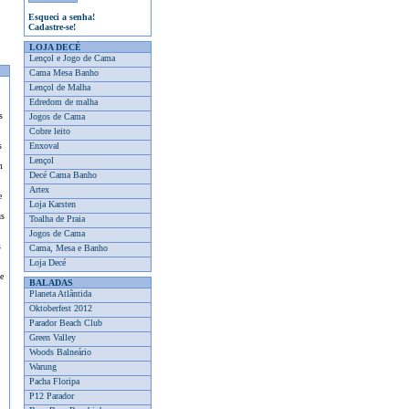
Esqueci a senha!
Cadastre-se!
LOJA DECÉ
Lençol e Jogo de Cama
Cama Mesa Banho
Lençol de Malha
Edredom de malha
s
Jogos de Cama
Cobre leito
s
Enxoval
Lençol
m
Decé Cama Banho
Artex
e
Loja Karsten
us
Toalha de Praia
Jogos de Cama
s
Cama, Mesa e Banho
Loja Decé
e
BALADAS
Planeta Atlântida
Oktoberfest 2012
Parador Beach Club
Green Valley
Woods Balneário
Warung
Pacha Floripa
P12 Parador