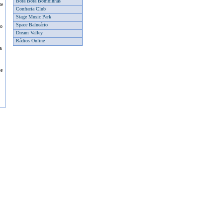
Bora Bora Bombinhas
te
Confraria Club
Stage Music Park
Space Balneário
io
Dream Valley
Rádios Online
a
se