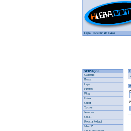
Capa
-
Resumo de livros
SERVIÇOS
Cadastro
Busca
Capa
Firefox
P
Flog
Fotos
P
Orkut
Twitter
Namoro
Gmail
Receita Federal
Meu IP
MSN Messenger