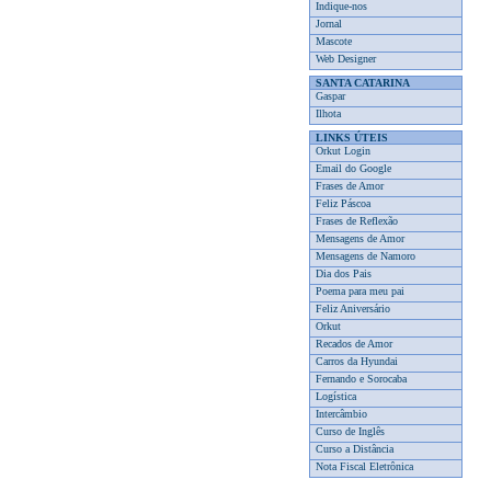
Indique-nos
Jornal
Mascote
Web Designer
SANTA CATARINA
Gaspar
Ilhota
LINKS ÚTEIS
Orkut Login
Email do Google
Frases de Amor
Feliz Páscoa
Frases de Reflexão
Mensagens de Amor
Mensagens de Namoro
Dia dos Pais
Poema para meu pai
Feliz Aniversário
Orkut
Recados de Amor
Carros da Hyundai
Fernando e Sorocaba
Logística
Intercâmbio
Curso de Inglês
Curso a Distância
Nota Fiscal Eletrônica