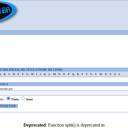
LETRA INICIAL DO TÍTULO/NOME DO LIVRO
A
B
C
D
E
F
G
H
I
J
K
L
M
N
O
P
Q
R
S
T
U
V
W
X
Y
Z
#
BUSCA
rocurar por:
elo:
Título
Autor
Deprecated
: Function split() is deprecated in