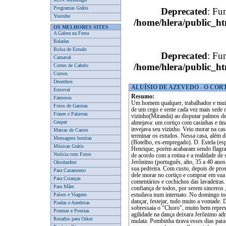
Programas Grátis
Deprecated
: Fun
Youtube
/home/hlera/public_h
OS MELHORES SITES
A Galera na Festa
Baladas
Bolsa de Estudo
Deprecated
: Fun
Carnaval
/home/hlera/public_h
Cortes de Cabelo
Cursos
Desenhos
ALUÍSIO DE AZEVEDO - O COR
Enxoval
Resumo:
Famosos
Um homem qualquer, trabalhador e muito economizador adquire fortuna, amiga-se a uma negra de um cego e sente cada vez mais sede de riqueza. Arranja confusões com um novo vizinho(Miranda) ao disputar palmos de terra. Chega a roubar para construir o que tanto almejava: um cortiço com casinhas e tinas para lavadeiras. Prosperou em seu projeto. João invejava seu vizinho. Veio morar na casa de Miranda, Henrique, acadêmico de medicina, a fim de terminar os estudos. Nessa casa, além de escravos e sua família morava um senhor parasita (Botelho, ex-empregado). D. Estela (esposa de Miranda) andava se "escovando" com o Henrique, porém acabaram sendo flagrados pelo velho Botelho.O cotidiano da vida no cortiço ia de acordo com a rotina e a realidade de seus moradores, onde lavadeiras eram o tipo mais comum. Jerônimo (português, alto, 35 a 40 anos), foi conversar com João oferecendo-lhe serviços para a sua pedreira. Com custo, depois de prosearem bastante, João aceitou a proposta, com a condição dele morar no cortiço e comprar em sua venda. A mudança de Jerônimo e Piedade se sucedeu sob comentários e cochichos das lavadeiras. Após alguns meses eles foram conquistando a total confiança de todos, por serem sinceros , sérios e respeitáveis. Tinham vida simples e sua filhinha estudava num internato. No domingo todos vestem a melhor roupa e se reúnem para jantar, dançar, festejar, tudo muito a vontade. Depois de três meses Rita Baiana volta. Nessas reuniões sobressaia o "Choro", muito bem representado pela Baiana e seu amante Firmo. Toda aquela agilidade na dança deixara Jerônimo admirado ao ponto de perder a noite em claro pensando na mulata. Pombinha tirava esses dias para escrever cartas. Henrique entretia-se a olhar Leocádia, que em troca de um coelho satisfez sua vontade física(transa), quando foram pegos por Bruno(seu marido), que bateu na mesma e despejou-a de sua casa depois de fazer um baita escândalo. Jerônimo mudou seus costumes, brigava com sua e a cada dia mais se afeiçoava pela mulata Rita. Firmo sentia-se enciumado. Florinda engravidou de Domingos (caixeiro da venda de João Romão), o mesmo foi obrigado a casar-se ou fornecer dotes. Foi aquele rebuliço em todo cortiço, nada mais falavam além disso, Florinda viu-se obrigada a fugir de casa. Léonie(prostituta alto nível) aparece emperiquitada com sua afilhada Juju, todos admiravam quanta riqueza, mas nem por isso deixaram sua amizade de lado. Léonie era muito amiga de Pombinha. Na casa de Miranda era uma festa só! Ele havia sido agraciado com o título de Barão do Freixal pelo governo português. João indagava-se, por não ter desfrutado os prazeres da vida, ficando só a economizar. Diante de tal injúria, com muito mau humor implicava com tudo e todos do cortiço. Fez despejar na rua todos os pertences de Marciana. Acusou-a de vagabunda, acabando ela na cadeia. A festa do Miranda esquentava e João recebeu convite para ir lá, o que o deixou ainda mais injuriado. O forró no cortiço começou, porém briga feia se travou entre Jerônimo e Firmo. Barricada impedia a polícia entrar, o incêndio no 12 fez subir grande desespero, era um corre-corre, polícia, acidentados (Jerônimo levou uma navalhada) e para finalizar caiu uma baita chuva.João foi chamado a depor, muitos do cortiço o seguiram até a delegacia, como em mutirão. Rita incansavelmente cuidava do enfermo Jerônimo dia e noite. No cortiço nada se dizia a respeito dos culpados e vítimas. Piedade não se agüentava chorando muito descontente e desesperada por seu marido acidentado. Firmo não mais entrava por lá, ameaçado por João Romão de ser entregue a polícia. Pombinha amanheceu indisposta decorrente da visita feita no dia anterior à Léonie. Esta, como era de seu costume, atrancou Pombinha em beijos e afagos, pois era além de prostituta, lésbica. Isso deixara a menina traumatizada, que por força e insistência de sua mãe, saiu a dar voltas atrás do cortiço, onde cochilou, sonhou e ao acordar virou mulher. A festa se fez por D. Isabel, ao saber de tão esperada notícia. Estava Pombinha a preparar seu enxoval quando Bruno chegou e lhe pediu que escrevesse uma carta a Leocádia. Ele chorava... Ela, ao ver a reação de submissão dele
Fotos de Garotas
Frases e Palavras
Gaspar
Marcas de Carros
Mensagens bonitas
Músicas Grátis
Notícia com Fotos
Oktoberfest
Para Casamento
Para Crianças
Para Mães
Países e Viagens
Piadas e Anedotas
Poemas e Poesias
Recados para Orkut