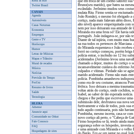
Rock in Rio
Twitter Brasil
CANAIS
Agenda
Automóveis
Casas Noturnas
Economia
Empregos
Gente e TV
Horóscopo
Humor
Letras de Músicas
Mapas e Trânsito
Mural de recados
Música
Notícias
Previsão do Tempo
ProUni
Resumo de livros
Saúde
Tecnologia
HLERA
Adsense
Anuncie aqui
Comunidade no Orkut
Fale Conosco
FAQ
Hospedagem de sites