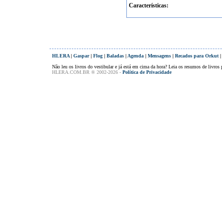
Características:
HLERA
|
Gaspar
|
Flog
|
Baladas
|
Agenda
|
Mensagens
|
Recados para Orkut
Não leu os livros do vestibular e já está em cima da hora? Leia os resumos de livros p
HLERA.COM.BR ® 2002-2026 -
Política de Privacidade