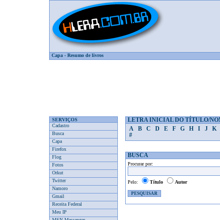
Capa
-
Resumo de livros
SERVIÇOS
LETRA INICIAL DO TÍTULO/N
Cadastro
A
B
C
D
E
F
G
H
I
J
K
Busca
#
Capa
Firefox
BUSCA
Flog
Procurar por:
Fotos
Orkut
Twitter
Pelo:
Título
Autor
Namoro
Gmail
Receita Federal
Meu IP
MSN Messenger