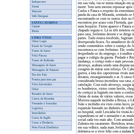
Indique-nos
Jornal
Mascote
Web Designer
SANTA CATARINA
Gaspar
Ilhota
LINKS ÚTEIS
Orkut Login
Email do Google
Frases de Amor
Feliz Páscoa
Frases de Reflexão
Mensagens de Amor
Mensagens de Namoro
Dia dos Pais
Poema para meu pai
Feliz Aniversário
Orkut
Recados de Amor
Carros da Hyundai
Fernando e Sorocaba
Logística
Intercâmbio
Curso de Inglês
Curso a Distância
Nota Fiscal Eletrônica