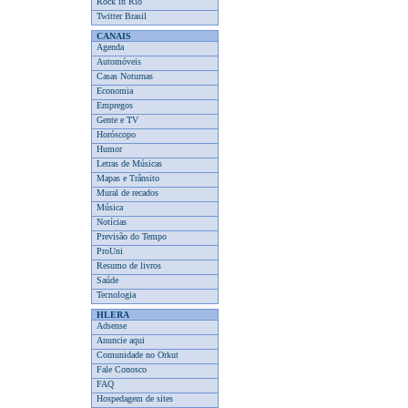
Rock in Rio
Twitter Brasil
CANAIS
Agenda
Automóveis
Casas Noturnas
Economia
Empregos
Gente e TV
Horóscopo
Humor
Letras de Músicas
Mapas e Trânsito
Mural de recados
Música
Notícias
Previsão do Tempo
ProUni
Resumo de livros
Saúde
Tecnologia
HLERA
Adsense
Anuncie aqui
Comunidade no Orkut
Fale Conosco
FAQ
Hospedagem de sites