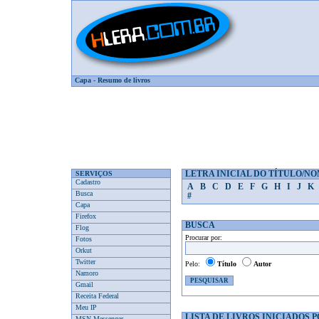
Capa
-
Resumo de livros
SERVIÇOS
LETRA INICIAL DO TÍTULO/N
Cadastro
A
B
C
D
E
F
G
H
I
J
K
Busca
#
Capa
Firefox
BUSCA
Flog
Procurar por:
Fotos
Orkut
Twitter
Pelo:
Título
Autor
Namoro
Gmail
Receita Federal
Meu IP
LISTA DE LIVROS INICIADOS P
MSN Messenger