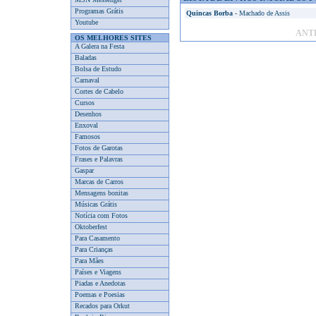
Programas Grátis
Quincas Borba
- Machado de Assis
Youtube
ANT
OS MELHORES SITES
A Galera na Festa
Baladas
Bolsa de Estudo
Carnaval
Cortes de Cabelo
Cursos
Desenhos
Enxoval
Famosos
Fotos de Garotas
Frases e Palavras
Gaspar
Marcas de Carros
Mensagens bonitas
Músicas Grátis
Notícia com Fotos
Oktoberfest
Para Casamento
Para Crianças
Para Mães
Países e Viagens
Piadas e Anedotas
Poemas e Poesias
Recados para Orkut