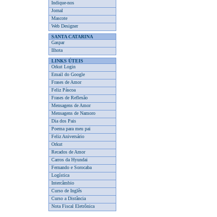
Indique-nos
Jornal
Mascote
Web Designer
SANTA CATARINA
Gaspar
Ilhota
LINKS ÚTEIS
Orkut Login
Email do Google
Frases de Amor
Feliz Páscoa
Frases de Reflexão
Mensagens de Amor
Mensagens de Namoro
Dia dos Pais
Poema para meu pai
Feliz Aniversário
Orkut
Recados de Amor
Carros da Hyundai
Fernando e Sorocaba
Logística
Intercâmbio
Curso de Inglês
Curso a Distância
Nota Fiscal Eletrônica