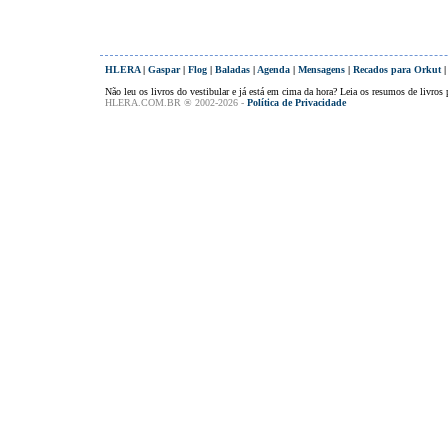
HLERA
|
Gaspar
|
Flog
|
Baladas
|
Agenda
|
Mensagens
|
Recados para Orkut
Não leu os livros do vestibular e já está em cima da hora? Leia os resumos de livros p
HLERA.COM.BR ® 2002-2026 -
Política de Privacidade